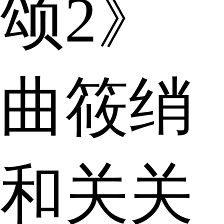
颂2》
曲筱绡
和关关