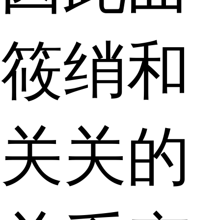
筱绡和
关关的