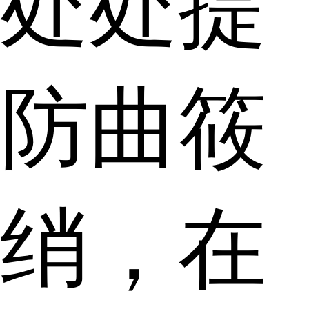
处处提
防曲筱
绡，在