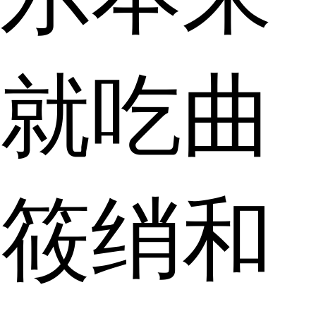
就吃曲
筱绡和