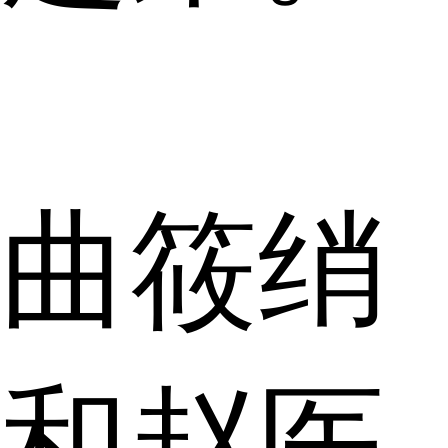
曲筱绡
和赵医