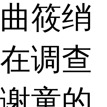
曲筱绡
在调查
谢童的