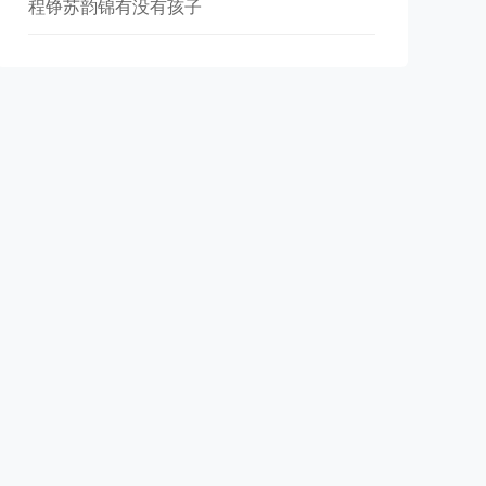
程铮苏韵锦有没有孩子