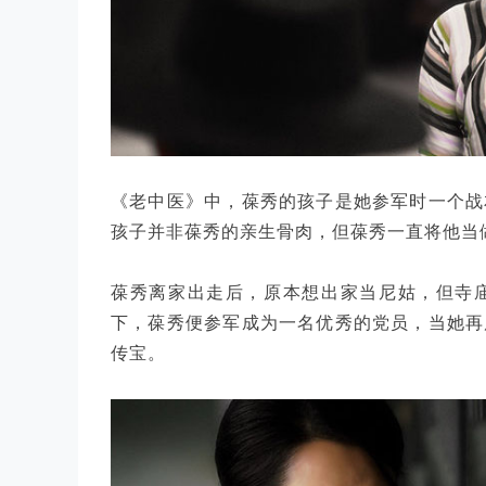
《老中医》中，葆秀的孩子是她参军时一个战
孩子并非葆秀的亲生骨肉，但葆秀一直将他当
葆秀离家出走后，原本想出家当尼姑，但寺
下，葆秀便参军成为一名优秀的党员，当她再
传宝。