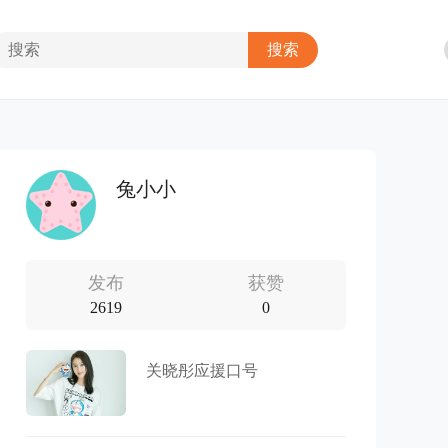
兔小小
发布
获赞
2619
0
关晓彤应援口号