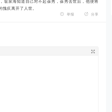
，翁泉海知道自己对不起葆秀，葆秀去世后，他便将
的愧疚离开了人世。


举报
分享