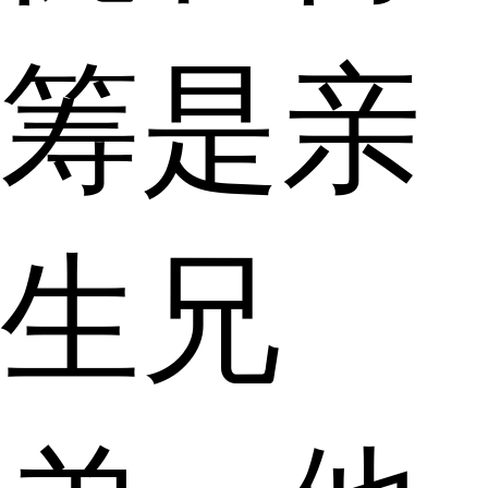
筹是亲
生兄