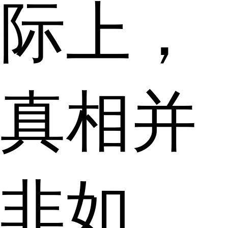
际上，
真相并
非如