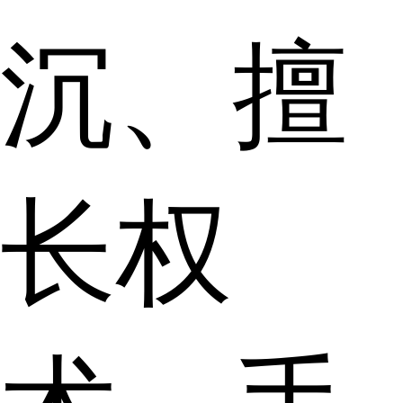
沉、擅
长权