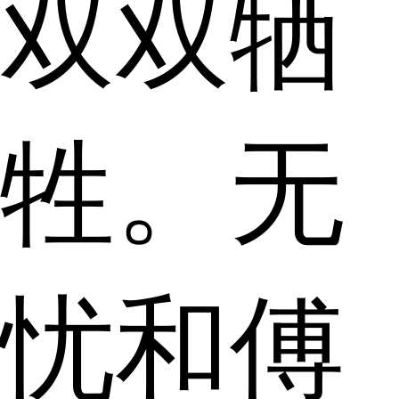
双双牺
牲。无
忧和傅