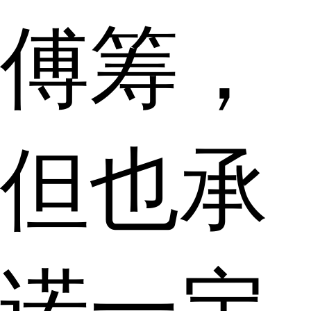
傅筹，
但也承