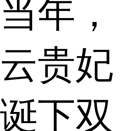
当年，
云贵妃
诞下双