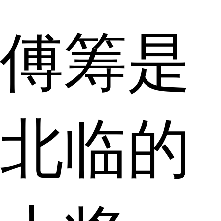
傅筹是
北临的