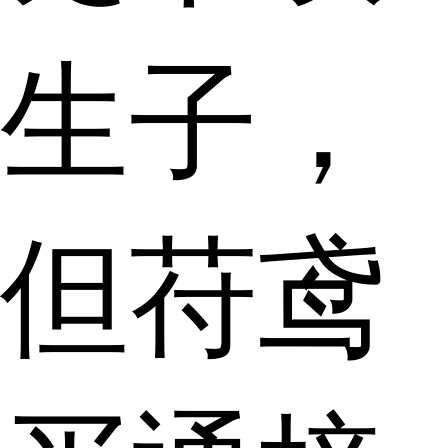
生子，
但苻鸢