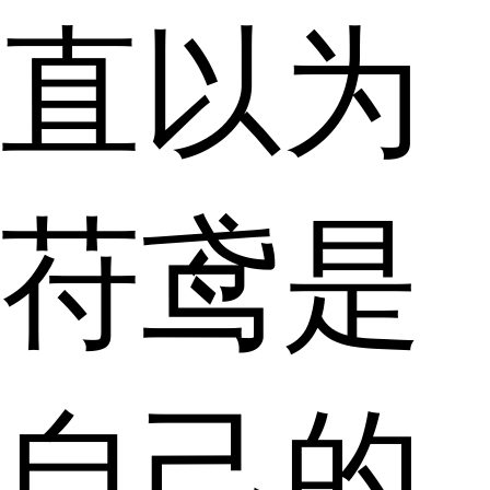
直以为
苻鸢是
自己的