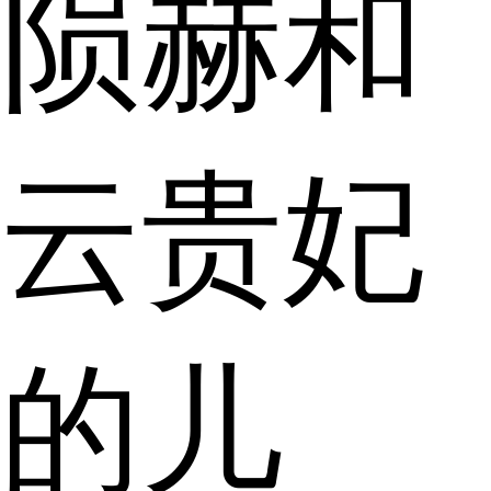
陨赫和
云贵妃
的儿