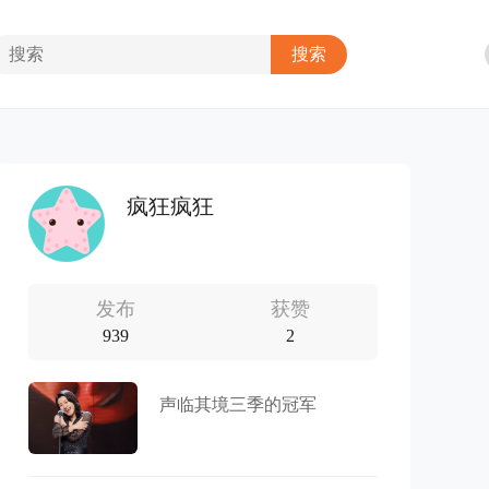
疯狂疯狂
发布
获赞
939
2
声临其境三季的冠军