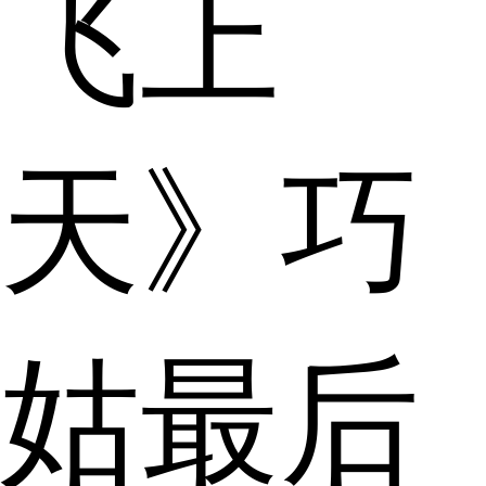
飞上
天》巧
姑最后