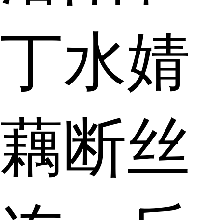
丁水婧
藕断丝