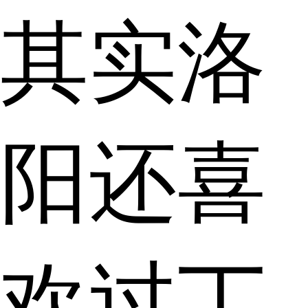
其实洛
阳还喜
欢过丁