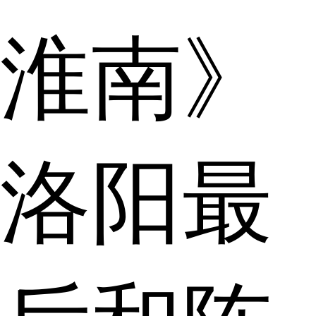
淮南》
洛阳最