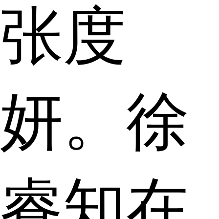
张度
妍。徐
睿知在