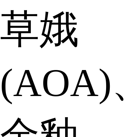
草娥
(AOA)
金釉