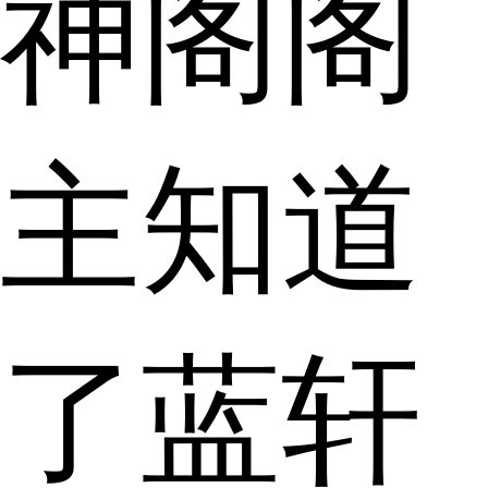
神阁阁
主知道
了蓝轩