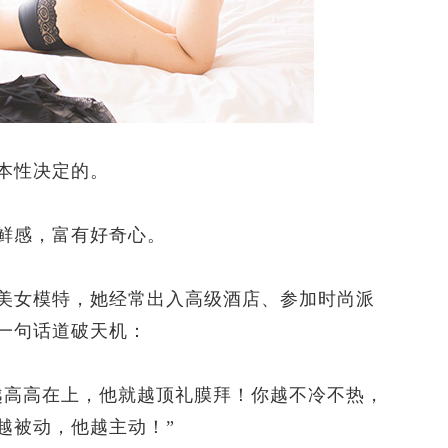
本性决定的。
鲜感，富有好奇心。
女模特，她经常出入高级酒店、参加时尚派
一句话道破天机：
高高在上，他就越顶礼膜拜！你越不冷不热，
越被动，他越主动！”