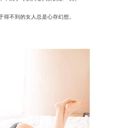
得不到的女人总是心存幻想。