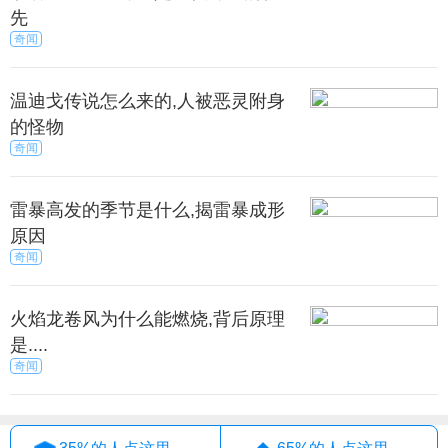
而，一旦到了这个时候，也是男人逐渐厌腻的时
先
候。对于女人，他不会心存仁慈，有的只是自私。于
奇闻
是，被抛弃就成了女人的常见结果。就算女人怎么纠
缠，他也有办法去对付。因为，这条道路怎么走，他
温迪戈传说怎么来的,人被恶灵附身
一开始就策划好了。
的怪物
奇闻
人常说的谎言有哪些？
雷暴高发的季节是什么,揭雷暴成形
.你是我见过的最可爱、美丽……(省略号可加任何美
原因
好形容词)的女孩，我爱你。
奇闻
受他的赞美，但不要被赞美冲昏了头脑。记着，在
火焰龙卷风为什么能燃烧,背后原理
对你说这句话以前，不知道他已对自己的老婆说过几
是....
百遍，他信手拈来，尽管你还觉得很新鲜。
奇闻
.我不能给你未来，但此刻我是真心的。