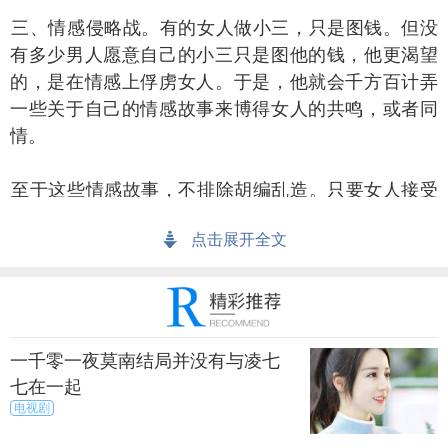
、情感侵略战。有的女人做小三，只是图钱。但没
有多少男人愿意自己的小三只是图他的钱，他更渴望
的，是在情感上俘虏女人。于是，他就会千方百计弄
一些关于自己的情感故事来博得女人的共鸣，或者同
情。
于这些情感故事，不排除胡编乱造。只要女人接受
了这份情感感染，之后的一切事情都容易办了。
点击展开全文
、一鼓作气搞到手。情感侵略成功后，一切皆有可
能。为了将女人及时搞到手，男人就会一鼓作气，寻
找契机一击即中。比如寻找合适地点合适时间合适气
氛合适事件。只要都合适，一切都水到渠成。
一千零一夜莫南结局并没有与凌七
七在一起
为这时候的女人，被情感感染后，已经逐渐走入零
电视剧
智商阶段，已经不知道如何拒绝男人的进攻。