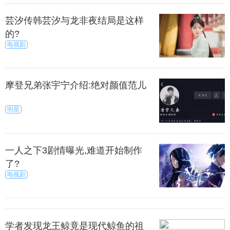
、继续给甜头。对于已经搞到手的女人，男人在还
芸汐传韩芸汐与龙非夜结局是这样
的?
没玩腻之前，是不会轻易放手的。但要稳住这个女
电视剧
人，让这个女人心甘情愿地臣服，男人还会继续给予
甜头。甜头和甜言蜜语交加进攻，女人沉迷得一塌糊
涂。于是，男人说什么她都信，叫她做什么她都做。
摩登兄弟张宇宁介绍:绝对颜值范儿
因为，她会觉得男人是真心爱她的，是可以为她付出
一切的。
明星
、该放手时就放手。到了一定程度，女人已经离不
开这个男人了，尽管也清晰知道自己坐在了小三的位
一人之下3剧情曝光,难道开始制作
置。但是，她内心暂时并薄弱的满足感和幸福感会让
了?
她的头脑陷入愚妄，对男人坚信不疑。
电视剧
学者发现龙王鲸竟是现代鲸鱼的祖