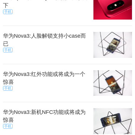
下
你，你就成功了。
手机
式七：风趣式。
华为Nova3:人脸解锁支持小case而
如：我们之间最大的共同点是我不联系你的时候你
已
从不会主动联系我。这句话既阐述了事实（你们此前
手机
根本没聊过她肯定不会联系你），又让她感觉很意外
（怎么会有一个陌生男人突然会跟我这么来一句），
另外她同样能感受到你的幽默及平易近人。
华为Nova3:红外功能或将成为一个
惊喜
手机
上一篇
下一页
来源：暮暮
秀目网 /
探索 /
文化
华为Nova3:新机NFC功能或将成为
惊喜
手机