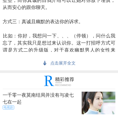
壁垒，而你真诚的自我介绍可以让她对你放下谨慎，
从而安心的跟你聊天。
式三：真诚且幽默的表达你的诉求。
如：你好，我想问一下、、、（停顿），问什么我
忘了，其实我只是想过来认识你。这一打招呼方式可
谓是方式二的升级版，对于喜欢幽默男人的女性来
说，你这么一句话对她们很管用，因为她们能从你这
点击展开全文
么一句简单的话中捕捉到很多东西。
式四：一本正经好奇的进行搭讪。
如：你喜欢小马吗？（停顿）我小时候邻居有个女
一千零一夜莫南结局并没有与凌七
孩常被我欺负，她一见到小马就笑，你就像我以前的
七在一起
邻居小女孩，我叫她做刁蛮小公主，那时候我们经常
电视剧
为一点鸡毛蒜皮的事情吵架，我真的觉得你好像她