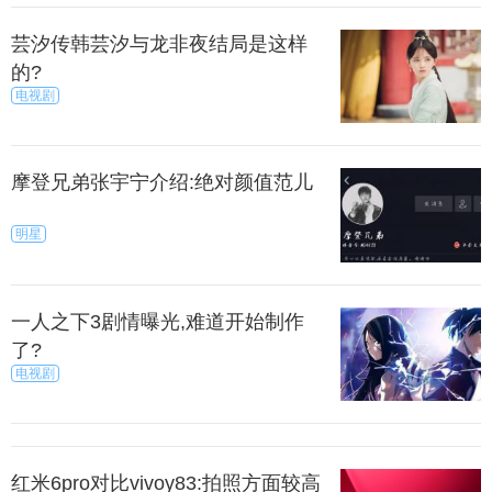
啊，特别是鼻子。除了让对方感觉你是很正经的搭
讪，还今儿夸奖了对方，一举两得。
芸汐传韩芸汐与龙非夜结局是这样
的?
电视剧
式五：挖坑式轰炸。
如：你要赔偿我........因为你刚才电了我一下。这一
摩登兄弟张宇宁介绍:绝对颜值范儿
打招呼方式要分开进行，在对方没有回复你之前，你
要先抛出你要赔偿我的论断，对方好奇你为什么这么
明星
说自然会问你为什么这么说，这时候你回答因为你刚
才电了我一下，想必这样的回答会让她又惊又喜。
一人之下3剧情曝光,难道开始制作
式六：自恋式抛砖引玉做法。
了?
电视剧
如：你偷关注我这么久，你应该过来跟我说话，我
不会拒绝你的。一般姑娘看到你这么一句话会很生
气，又很好奇，因为第一她压根没有偷偷关注你，第
红米6pro对比vivoy83:拍照方面较高
二她想知道你为何说她在偷偷关注你。只要她一回复