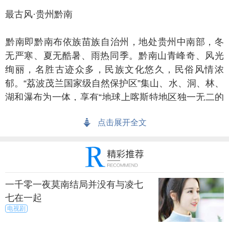
古风·贵州黔南
南即黔南布依族苗族自治州，地处贵州中南部，冬
无严寒、夏无酷暑、雨热同季。黔南山青峰奇、风光
绚丽，名胜古迹众多，民族文化悠久，民俗风情浓
郁。“荔波茂兰国家级自然保护区”集山、水、洞、林、
湖和瀑布为一体，享有“地球上喀斯特地区独一无二的
绿色宝库”的盛誉。
点击展开全文
诗意·安徽宏村
一千零一夜莫南结局并没有与凌七
七在一起
徽宏村,以一部电影而名扬天下。
电视剧