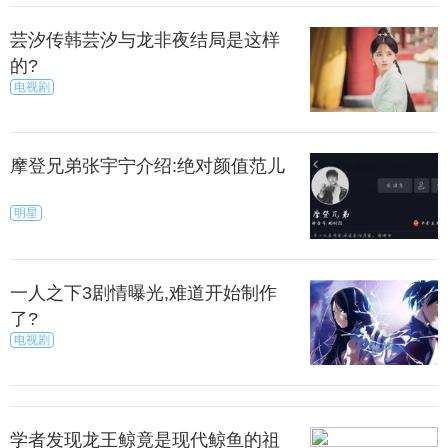
真实的感觉宏村是什么,还是要亲临小桥那头的百年
村落,走在村中的溪水之旁,穿梭在江南屋檐滴雨的空气
芸汐传韩芸汐与龙非夜结局是这样
中,体会喧嚣之后的安静,体验日出日落的时光交替.如
的?
果只是感受徽文化，安徽宏村西递绝对是首选，一个
电视剧
人走在水墨画里，小桥流水，世外桃源。
江——一个与世隔绝的王国
摩登兄弟张宇宁介绍:绝对颜值范儿
明星
着800多年历史的丽江古城，坐落在丽江坝子中部。
这里至今还保留着宋元以来的历史风貌。虽然经历了
历代是世事变迁，却依然美古雅而宁静。
一人之下3剧情曝光,难道开始制作
了?
江是一个美丽的小城，古色古香的房屋，静谧的小
电视剧
桥流水，高低不平的石头街道，仿佛一个与世隔绝的
王国。这是一个适合与自己的心灵对话的地方。
浪屿——一次浪漫的邂逅
学者发现龙王鲸竟是现代鲸鱼的祖