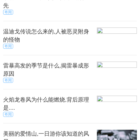
先
浪屿位于厦门岛西南隅，与厦门市隔海相望。这里
奇闻
是四季如春的“海上花园”，没有车马喧嚣，有的是鸟语
花香，和迷人的美景。
温迪戈传说怎么来的,人被恶灵附身
的怪物
里还是音乐家的摇篮。漫步在各个角落的小道上，
奇闻
不时传来美妙的钢琴声，或者小提琴、吉他声。合着
海浪的节拍，优美动人。这里有一种面朝大海，春暖
雷暴高发的季节是什么,揭雷暴成形
花开的小资情调。听着美妙的音乐，欣赏着绚丽的风
原因
景，也许还会经历一次浪漫的邂逅。
奇闻
火焰龙卷风为什么能燃烧,背后原理
是....
奇闻
源——最美的乡村
美丽的爱情山,一日游你该知道的风
源为江西上饶市下属县城，位于江西省东北部、上