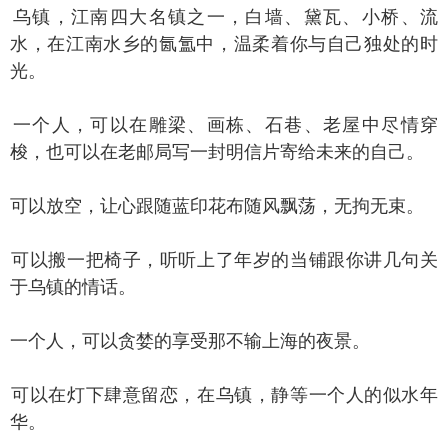
镇，江南四大名镇之一，白墙、黛瓦、小桥、流
水，在江南水乡的氤氲中，温柔着你与自己独处的时
光。
个人，可以在雕梁、画栋、石巷、老屋中尽情穿
梭，也可以在老邮局写一封明信片寄给未来的自己。
以放空，让心跟随蓝印花布随风飘荡，无拘无束。
以搬一把椅子，听听上了年岁的当铺跟你讲几句关
于乌镇的情话。
个人，可以贪婪的享受那不输上海的夜景。
以在灯下肆意留恋，在乌镇，静等一个人的似水年
华。