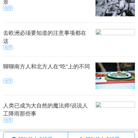
景
饶市北部，是古徽州六县之一，也是徽州文化的发祥
地理
地之一。
里是“中国最美的乡村”。古意盎然的民居、石径、廊
去欧洲必须要知道的注意事项都在
桥，青山绿水环绕其间，全然剔透着一派水墨丹青的
这
韵味。3-4月间梯田上黄灿灿的油菜花，村中雪白的梨
地理
花、溪边粉红的桃花，加上粉墙黛瓦徽式古民居，是
一个逃离纷繁世俗的世外桃源。
聊聊南方人和北方人在“吃”上的不同
塘 一个人的江南烟雨
地理
想像林俊杰歌中唱的那样，把梦埋在江南烟雨中
吗？带上行李，去西塘吧！
人类已成为大自然的魔法师!说说人
工降雨那些事
着自己，在烟雨长廊下，看一场江南烟雨，听一次
地理
江南的雨声滴答作响。