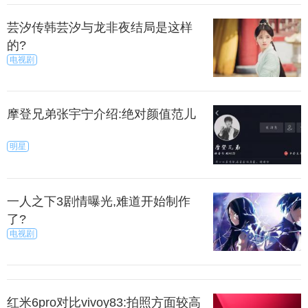
芸汐传韩芸汐与龙非夜结局是这样
的?
电视剧
摩登兄弟张宇宁介绍:绝对颜值范儿
明星
一人之下3剧情曝光,难道开始制作
了?
电视剧
红米6pro对比vivoy83:拍照方面较高