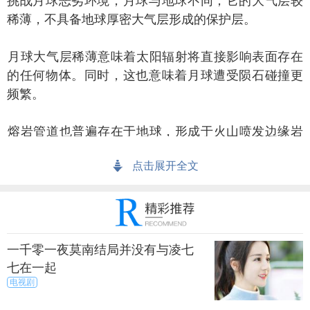
挑战月球恶劣环境，月球与地球不同，它的大气层较
稀薄，不具备地球厚密大气层形成的保护层。
球大气层稀薄意味着太阳辐射将直接影响表面存在
的任何物体。同时，这也意味着月球遭受陨石碰撞更
频繁。
岩管道也普遍存在于地球，形成于火山喷发边缘岩
浆冷却过程，在熔岩周围形成一个坚硬外壳。
点击展开全文
火山喷射逐渐冷却，坚硬火山管道变空，形成一种
巨大隧道结构。相同过程也发生在月球。
上一篇
下一页
一千零一夜莫南结局并没有与凌七
七在一起
来源：尚之潮
秀目网 /
探索 /
奇闻
电视剧