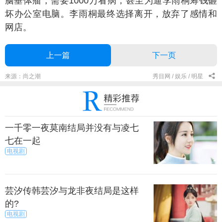
脑垂体瘤，需要1000万看病，甚至为逼李雨桐筹钱砸
坏办公室电脑。李雨桐最终选择离开，放弃了感情和
网店。
上一篇
下一页
来源：尚之潮
秀目网 /
娱乐 /
明星
一千零一夜莫南结局并没有与凌七
七在一起
电视剧
芸汐传韩芸汐与龙非夜结局是这样
的?
电视剧