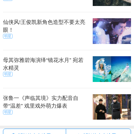
仙侠风!王俊凯新角色造型不要太亮
眼！
明星
母其弥雅碧海演绎“镜花水月” 宛若
水精灵
明星
张鲁一《声临其境》实力配音自
带“温差” 戏里戏外萌力爆表
明星