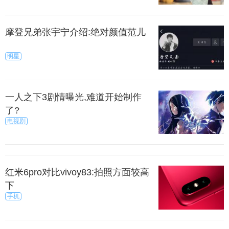
摩登兄弟张宇宁介绍:绝对颜值范儿
明星
一人之下3剧情曝光,难道开始制作
了?
电视剧
红米6pro对比vivoy83:拍照方面较高
下
手机