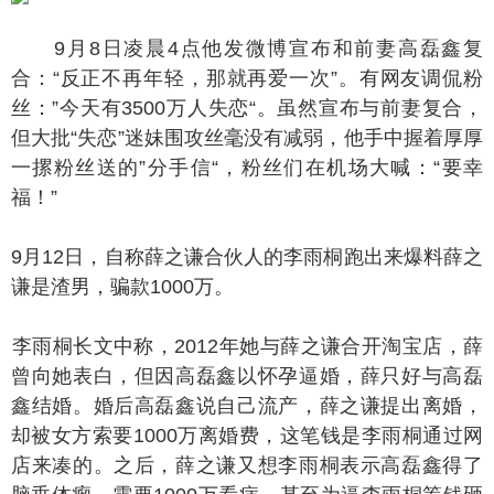
9月8日凌晨4点他发微博宣布和前妻高磊鑫复
合：“反正不再年轻，那就再爱一次”。有网友调侃粉
丝：”今天有3500万人失恋“。虽然宣布与前妻复合，
但大批“失恋”迷妹围攻丝毫没有减弱，他手中握着厚厚
一摞粉丝送的”分手信“，粉丝们在机场大喊：“要幸
福！”
月12日，自称薛之谦合伙人的李雨桐跑出来爆料薛之
谦是渣男，骗款1000万。
雨桐长文中称，2012年她与薛之谦合开淘宝店，薛
曾向她表白，但因高磊鑫以怀孕逼婚，薛只好与高磊
鑫结婚。婚后高磊鑫说自己流产，薛之谦提出离婚，
却被女方索要1000万离婚费，这笔钱是李雨桐通过网
店来凑的。之后，薛之谦又想李雨桐表示高磊鑫得了