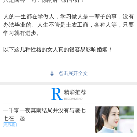
是回答一句：你的脾气好不好？
的一生都在学做人，学习做人是一辈子的事，没有
办法毕业的。人生不管是士农工商，各种人等，只要
学习就有进步。
下这几种性格的女人真的很容易影响婚姻！
乏主见，优柔寡断
点击展开全文
人考虑事情全面、细致，这点固然很好，但却因细
而全，导致了女人分析能力的下降，难以从纷繁复杂
的头绪中抓住主要矛盾。所以，女人一遇到大事或急
事，容易手忙脚乱，手足无措。不知该干什么，也不
一千零一夜莫南结局并没有与凌七
知该怎么干。
七在一起
电视剧
加上女人易受暗示影响，“见风便是雨”，做不出正确