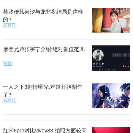
芸汐传韩芸汐与龙非夜结局是这样
的?
电视剧
摩登兄弟张宇宁介绍:绝对颜值范儿
明星
一人之下3剧情曝光,难道开始制作
了?
电视剧
红米6pro对比vivoy83:拍照方面较高