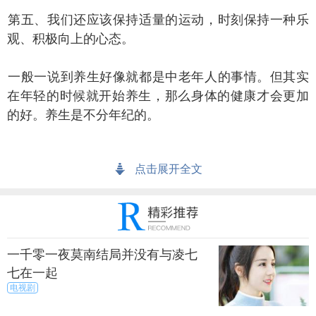
五、我们还应该保持适量的运动，时刻保持一种乐
观、积极向上的心态。
般一说到养生好像就都是中老年人的事情。但其实
在年轻的时候就开始养生，那么身体的健康才会更加
的好。养生是不分年纪的。
早养生，那么身体就能越健康一些。年轻人其实也
点击展开全文
是应该要积极的做好养生的工作。这样就能减少很多
的疾病发生。
上一篇
下一页
一千零一夜莫南结局并没有与凌七
来源：暮暮
秀目网 /
探索 /
文化
七在一起
电视剧