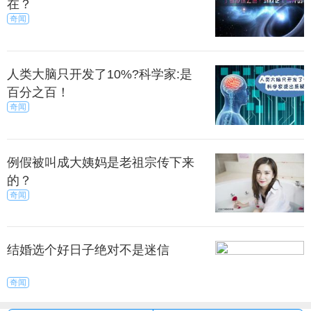
在？
显然是失于刑罚，也不合乎天道。又作何解释呢？
奇闻
偶尔翻阅近人所著的《夜谈丛录》，见到其中焚烧旱
魃、狐狸避劫二事，因此记下了个人的疑问，以待穷
究事物道理的先生们详细解释。
人类大脑只开发了10%?科学家:是
来源：尚之潮
秀目网 /
探索 /
奇闻
百分之百！
奇闻
例假被叫成大姨妈是老祖宗传下来
的？
奇闻
结婚选个好日子绝对不是迷信
奇闻