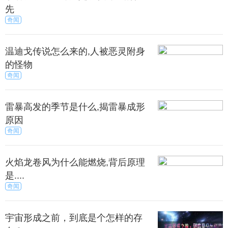
先
奇闻
可是，雨是由天地二气的结合所形成的，一具僵
温迪戈传说怎么来的,人被恶灵附身
尸的气焰就能塞满乾坤，使天地二气隔绝不通吗？雨
的怪物
也有龙形成的，一具僵尸的伎俩就能驱逐神物，使龙
奇闻
畏避不肯向前吗？
雷暴高发的季节是什么,揭雷暴成形
何来解释这些疑问呢？还有，狐躲避雷击的事情，
原因
从宋代以来就经常见于各种杂说记载。如果狐没有罪
奇闻
过，雷霆按期出去，那就是滥用刑罚，不合乎天道。
火焰龙卷风为什么能燃烧,背后原理
果狐有罪过，何时不可诛杀呢？为什么要必定限制
是....
在某日某刻，让其预先得知及早躲避呢？即使是一时
奇闻
侥幸躲过，又何时不可继续诛杀，却过了规定时刻竟
不再追究？
宇宙形成之前，到底是个怎样的存