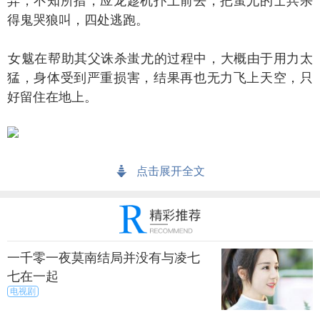
异，不知所措，应龙趁机扑上前去，把蚩尤的士兵杀
得鬼哭狼叫，四处逃跑。
魃在帮助其父诛杀蚩尤的过程中，大概由于用力太
猛，身体受到严重损害，结果再也无力飞上天空，只
好留住在地上。
她居住的地方，常常是旱云千里，滴水不降。附
点击展开全文
近的人民由于备受旱灾的折磨，从而也都非常痛恨
她，称她为“旱魃”。
们千方百计地赶逐她，她被赶来赶去，到处躲避。
一千零一夜莫南结局并没有与凌七
后来周民族的始祖后稷的孙子叔均向黄帝述说了女魃
七在一起
在人间的悲惨遭遇，黄帝便把她安置在赤水以北的地
电视剧
方，并让她永远固定地呆在那里，不许乱跑。