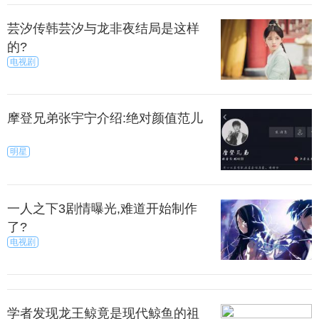
是，由于女魃长期以来过着游荡的生活，不习惯固
芸汐传韩芸汐与龙非夜结局是这样
定地呆在一个地方，因此，尽管黄帝不让她乱跑，她
的?
还是常常东游西荡，到处奔走。
电视剧
样，老百姓又要遭受旱灾。据说，只要人们向她祝
祷说：“神啊，快到你赤水以北的住家去吧！”她便自知
摩登兄弟张宇宁介绍:绝对颜值范儿
惭愧，迅速回到她的老家，人们也就不再遭受旱灾的
明星
威胁。
魃制造旱灾，见于《诗经》中的“云汉”一诗，可见是
一人之下3剧情曝光,难道开始制作
出自经典的了。《山海经》把旱魃看作女性，似乎是
了?
在《诗经》的基础上附会出来的。
电视剧
而，据上述经典所言，旱魃专指一位妖神。近世所
说的旱魃，却都是僵尸。把僵尸挖掘出来焚烧掉，也
就往往导致下雨。
学者发现龙王鲸竟是现代鲸鱼的祖