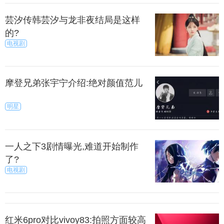
上一篇
下一页
芸汐传韩芸汐与龙非夜结局是这样
的?
来源：今日临沂
秀目网 /
探索 /
地理
电视剧
摩登兄弟张宇宁介绍:绝对颜值范儿
明星
一人之下3剧情曝光,难道开始制作
了?
电视剧
红米6pro对比vivoy83:拍照方面较高