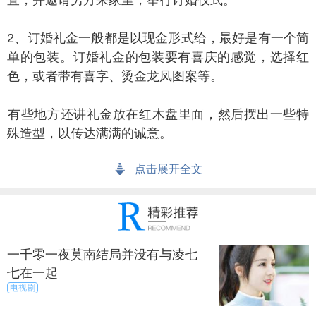
、订婚礼金一般都是以现金形式给，最好是有一个简
单的包装。订婚礼金的包装要有喜庆的感觉，选择红
色，或者带有喜字、烫金龙凤图案等。
些地方还讲礼金放在红木盘里面，然后摆出一些特
殊造型，以传达满满的诚意。
点击展开全文
婚彩礼钱什么时候给
一千零一夜莫南结局并没有与凌七
礼，也有的地方称为聘礼、纳彩等，是中国几千年
七在一起
来的一种婚嫁风俗。按照这种风俗，男方要娶他家女
电视剧
子为妻时，应当向女方家下聘礼或彩礼。