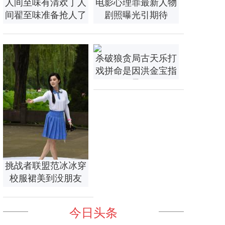
人间至味有清欢丁人
电影心理罪最新人物
间翟至味准备抢人了
剧照曝光引期待
杀破狼贪局古天乐打
戏拼命是因洪金宝指
导
挑战者联盟范冰冰穿
校服裙美到没朋友
今日头条