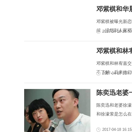
邓紫棋和华
邓紫棋被曝光新恋
候，没想到人家邓
2017-04-19 16:50
邓紫棋和林
邓紫棋和林宥嘉交
不了解，后来他们
2017-04-19 16:47
陈奕迅老婆
陈奕迅和老婆徐濠
和徐濠萦是怎么在
2017-04-18 16:15