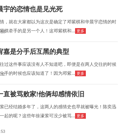
晨宇的恋情也是见光死
情，就在大家都以为这次是确定了邓紫棋和华晨宇恋情的时
紫棋牵手的是另一个人！这邓紫棋和...
更多
:15
宥嘉是分手后互黑的典型
往过这件事应该没有人不知道吧，即便是在两人交往的时候
分手的时候也应该知道了！因为邓紫...
更多
:32
一直被骂败家!他俩却感情依旧
萦已经结婚多年了，这两人的感情史也早就被曝光！陈奕迅
一起的呢？这些年徐濠萦可没少被骂...
更多
:53