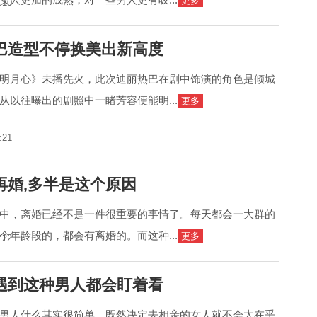
更多
:10
巴造型不停换美出新高度
明月心》未播先火，此次迪丽热巴在剧中饰演的角色是倾城
从以往曝出的剧照中一睹芳容便能明...
更多
:21
再婚,多半是这个原因
中，离婚已经不是一件很重要的事情了。每天都会一大群的
个年龄段的，都会有离婚的。而这种...
更多
:22
遇到这种男人都会盯着看
男人什么其实很简单，既然决定去相亲的女人就不会太在乎