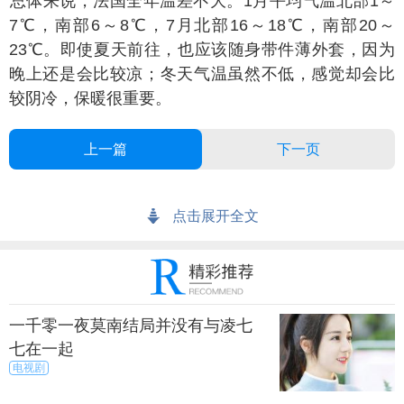
体来说，法国全年温差不大。1月平均气温北部1～
7℃，南部6～8℃，7月北部16～18℃，南部20～
23℃。即使夏天前往，也应该随身带件薄外套，因为
晚上还是会比较凉；冬天气温虽然不低，感觉却会比
较阴冷，保暖很重要。
上一篇
下一页
来源：尚之潮
秀目网 /
探索 /
地理
点击展开全文
一千零一夜莫南结局并没有与凌七
七在一起
电视剧