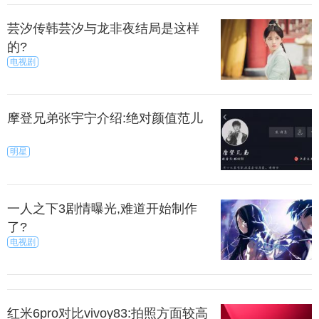
芸汐传韩芸汐与龙非夜结局是这样
的?
电视剧
摩登兄弟张宇宁介绍:绝对颜值范儿
明星
一人之下3剧情曝光,难道开始制作
了?
电视剧
红米6pro对比vivoy83:拍照方面较高