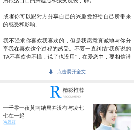
后根据自己的兴趣点和接受度去了解。
者你可以跟对方分享自己的兴趣爱好给自己所带来
的感受和影响。
不强求你喜欢我喜欢的，但是我愿意真诚地与你分
享我在喜欢这个过程的感受。不要一直纠结“我所说的
TA不喜欢也不懂，说了也没用”，在爱恋中，要相信潜
移默化、互相影响的力量是很强大的。一个人真的在
点击展开全文
乎你，即使TA不懂，TA也会认真地聆听，听你的解
释，然后一起进步成长。
一直很喜欢蔡康永的恋爱观，在经营爱情的过程
中，一定真正地做些什么，不能只把关心挂在嘴上。
一千零一夜莫南结局并没有与凌七
特别是异地恋，有时候一个小小的行动就是最好的沟
七在一起
通，就是最好传达爱意的话题了。
电视剧