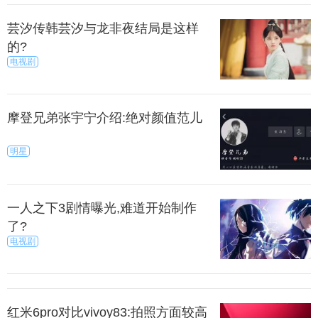
果你依旧觉得不懂，那保爱小编就只能送给你一碗
没有勺的鸡汤：你不要着急，你先去读你的书，我也
芸汐传韩芸汐与龙非夜结局是这样
的?
去看我的电影。总有一天，我们会窝在一起，读一本
电视剧
书，看同一部电影。
上一篇
下一页
摩登兄弟张宇宁介绍:绝对颜值范儿
来源：暮暮
秀目网 /
探索 /
文化
明星
一人之下3剧情曝光,难道开始制作
了?
电视剧
红米6pro对比vivoy83:拍照方面较高