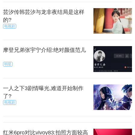
境3：第一次约会过后的暧昧对象
芸汐传韩芸汐与龙非夜结局是这样
的?
电视剧
果你们已经私底下一起出去过了，那么如果他继续
给你打电话，发短信，那么可以肯定他对你很感兴
趣。
摩登兄弟张宇宁介绍:绝对颜值范儿
可以主动问他下周或者周末计划干什么。如果他没
明星
有立即回应你的邀约，那么就冷静下来，等待一两个
星期，期间不要联系他，直到他来邀约你。
一人之下3剧情曝光,难道开始制作
上一篇
下一页
了?
电视剧
来源：暮暮
秀目网 /
探索 /
文化
红米6pro对比vivoy83:拍照方面较高