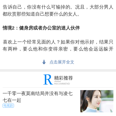
诉自己，你没有什么可输掉的。况且，大部分男人
都欣赏那些知道自己想要什么的女人。
境2：健身房或者办公室的迷人伙伴
欢上一个经常见面的人？如果你对他示好，结果只
有两种，要么他和你变得亲密，要么他会远远躲开
你。
点击展开全文
果你真的喜欢他，并且几乎确定他也喜欢你，那么
就要积极给出一些微妙的暗示，比如碰一下他的胳
膊。
一千零一夜莫南结局并没有与凌七
他说一个不好笑的笑话时捧场地笑，或者直接请他
七在一起
帮忙，请教他解决某个问题等等。如果他不是百年一
电视剧
遇的木脑袋，他就会做出回应。