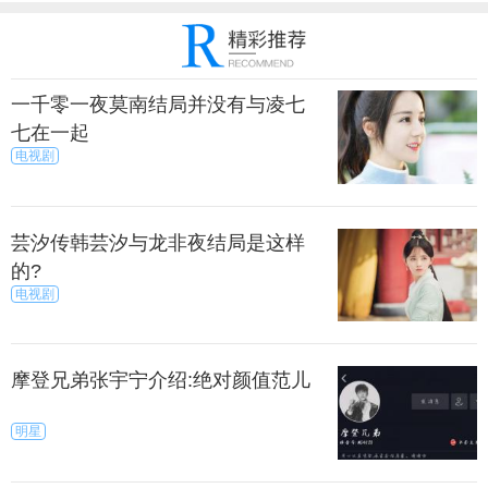
一千零一夜莫南结局并没有与凌七
七在一起
电视剧
芸汐传韩芸汐与龙非夜结局是这样
的?
电视剧
摩登兄弟张宇宁介绍:绝对颜值范儿
明星