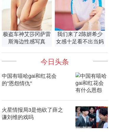
极盗车神艾莎冈萨雷
我们来了2陈妍希少
斯海边性感写真
女感十足看不出当妈
今日头条
中国有嘻哈gai和红花会
的"恩怨情仇"
火星情报局3是他砍了薛之
谦刘维的戏吗