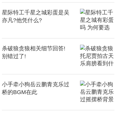
星际特工千星之城彩蛋是吴
亦凡?他凭什么?
杀破狼贪狼相关细节回答!
别错过了!
小手牵小狗岳云鹏青克乐过
桥的BGM在此