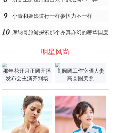
小青和媚娘道行一样参悟力不一样
摩纳哥旅游探索那个亦真亦幻的奢华国度
明星风尚
那年花开月正圆开播
高圆圆工作室晒人妻
发布会主演齐到场
高圆圆美照