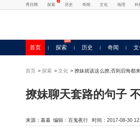
秀目网
探索
历史
奇闻
文化
地理
科
首页
探索
历史
奇闻
文
首页
>
探索
>
文化
> 撩妹就该这么撩,否则后悔都
撩妹聊天套路的句子 
来源：
暮暮
编辑：百鬼夜行 时间：2017-08-30 12:0