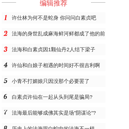
编辑推荐
许仕林为何不是蛇身 你问问白素贞吧
法海的身世乱成麻海鲜河鲜都成了他的前
世了
法海和白素贞因1颗仙丹2人结下梁子
许仙和白娘子相遇的时间好不很吉利啊
小青不打媚娘只因没那个必要罢了
白素贞许仙在一起从头到尾是骗局?
法海最后能够成佛其实是场"阴谋论"?
历史上的法海跟白蛇中的法海不一样