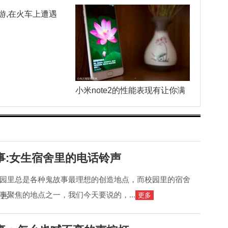
游,在火车上遭遇
小米note2的性能表现有让你满
事:女生宿舍里的电话铃声
园里总是各种鬼故事最理想的创造地点，而校园里的宿舍
事聚焦的地点之一，我们今天要说的，...
更多
:25