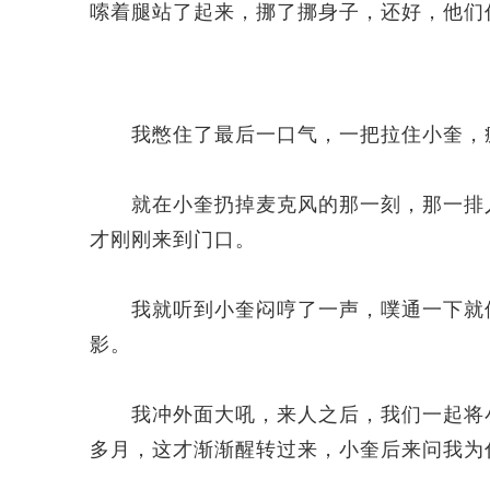
嗦着腿站了起来，挪了挪身子，还好，他们
我憋住了最后一口气，一把拉住小奎，疯
就在小奎扔掉麦克风的那一刻，那一排人
才刚刚来到门口。
我就听到小奎闷哼了一声，噗通一下就倒
影。
我冲外面大吼，来人之后，我们一起将小
多月，这才渐渐醒转过来，小奎后来问我为