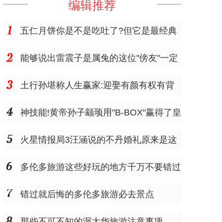
编辑推荐
五仁月饼你是不是吃吐了?但它是最经典
的
能够说出雷震子是属兔的这位"傍友"一定
是个"大仙"
土行孙堪称人生赢家:迎娶有颜有权有背
景的邓婵玉
神技能!黄帝孙子颛顼用"B-BOX"赢得了皇
位
火星情报局3汪涵说的不丹婚礼原来是这
样的
多伦多旅游这些好玩的地方千万不要错过
错过就后悔的多伦多旅游必去景点
那些不可不知的渥太华旅游注意事项