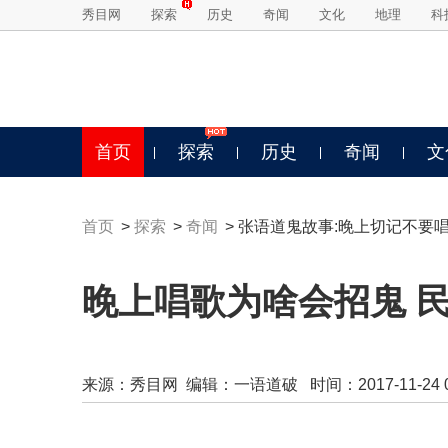
秀目网
探索
历史
奇闻
文化
地理
科
首页
探索
历史
奇闻
文
首页
>
探索
>
奇闻
> 张语道鬼故事:晚上切记不要
晚上唱歌为啥会招鬼 
来源：
秀目网
编辑：一语道破 时间：2017-11-24 09