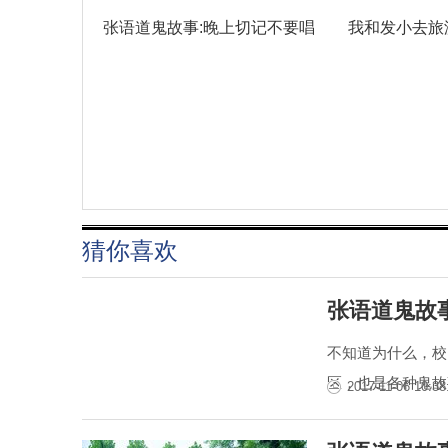
张语道鬼故事:晚上切记不要唱
我和发小去旅
猜你喜欢
张语道鬼故
不知道为什么，校
区，也是各种鬼故
2017-11-06 10:38