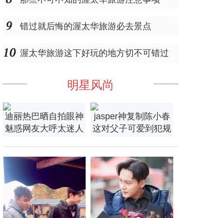
错过就后悔的渥太华旅游必去景点
渥太华旅游这下好玩的地方切不可错过
明星风尚
迪丽热巴晒自拍眼神
jasper神复制陈小春
魅惑网友大呼太迷人
这对父子可爱到犯规
了