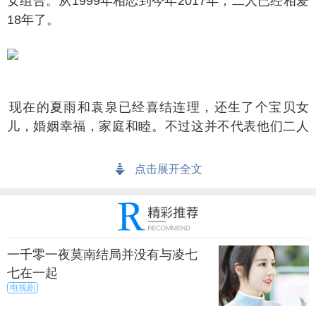
女组合。从1999年相恋到今年2017年，二人已经相爱
18年了。
在的夏雨和袁泉已经喜结连理，还生了个宝贝女
儿，婚姻幸福，家庭和睦。不过这并不代表他们二人
的情侣历程一直都很平稳，当年也曾一度分手。生性
活泼开朗的夏雨女生缘似乎一直不错。绯闻频发也曾
点击展开全文
导致这对恋人数次感情危机。
上一篇
下一页
一千零一夜莫南结局并没有与凌七
来源：搜狐
秀目网 /
娱乐 /
明星
七在一起
电视剧