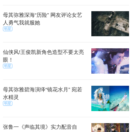
母其弥雅深海“历险” 网友评论女艺
人勇气我就服她
明星
仙侠风!王俊凯新角色造型不要太亮
眼！
明星
母其弥雅碧海演绎“镜花水月” 宛若
水精灵
明星
张鲁一《声临其境》实力配音自