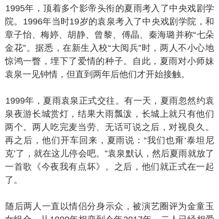
995年，顶着多个影帝头衔的夏雨考入了中央戏剧学
院。1996年当时19岁的袁泉考入了中央戏剧学院，和
章子怡、梅婷、胡静、曾黎、傅晶、秦海璐并称“七朵
金花”。据悉，在新生入校“大阅兵”时，两人不小心地
惊鸿一瞥，埋下了爱情的种子。自此，夏雨对小师妹
袁泉一见钟情，但直到两年后他们才开始接触。
999年，夏雨袁泉正式交往。有一天，夏雨忽然约袁
泉夜游长城赏灯，结果大雨瓢泼，长城上就只有他们
两个。两人吃完麦当劳、无话可说之后，对视良久。
再之后，他们开车回来，夏雨说：“我们也甭‘泰坦尼
克’了，就在这儿停会吧。”袁泉默认，然后夏雨就放了
一首歌《今夜我有点坏》。之后，他们就正式在一起
了。
后两人一直以情侣分身示众，被演艺圈评为金童玉