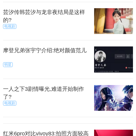
芸汐传韩芸汐与龙非夜结局是这样
的?
电视剧
摩登兄弟张宇宁介绍:绝对颜值范儿
明星
一人之下3剧情曝光,难道开始制作
了?
电视剧
红米6pro对比vivoy83:拍照方面较高