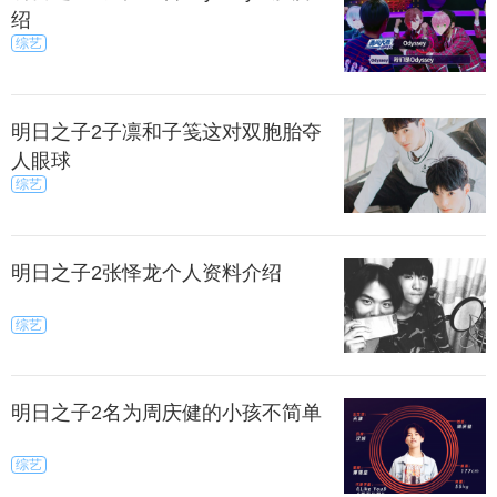
绍
综艺
明日之子2子凛和子笺这对双胞胎夺
人眼球
综艺
明日之子2张怿龙个人资料介绍
综艺
明日之子2名为周庆健的小孩不简单
综艺