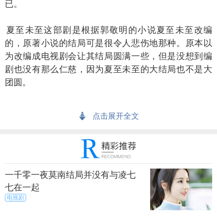
已。
至未至这部剧是根据郭敬明的小说夏至未至改编
的，原著小说的结局可是很令人悲伤地那种。原本以
为改编成电视剧会让其结局圆满一些，但是没想到编
剧也没有那么仁慈，因为夏至未至的大结局也不是大
团圆。
小司和立夏在大学时候正式谈起了恋爱，两人在毕
点击展开全文
业之后也一直都在一起。但是这并不代表着两人没有
矛盾。
本立夏的性格就让不少人感到不喜欢，她遇到事情
总是胆怯，甚至有些时候还会丧失理智。
一千零一夜莫南结局并没有与凌七
七在一起
电视剧
傅小司呢，在社会上锻炼许久之后，他知道了人情
世故的冷暖，知道有些时候该进有时该退。所以和立