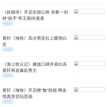
《妖猫传》开启全国公映 张鲁一别
样“鼓手”帝王期待满满
电视剧
黄轩《海牧》高冷黑笙杠上暖萌白
笙
电视剧
《海上牧云记》播放口碑并肩比高
黄轩再造爆款男主
电视剧
黄轩《海牧》开启撩“魅”技能 网友
情真意切玩恶搞
电视剧