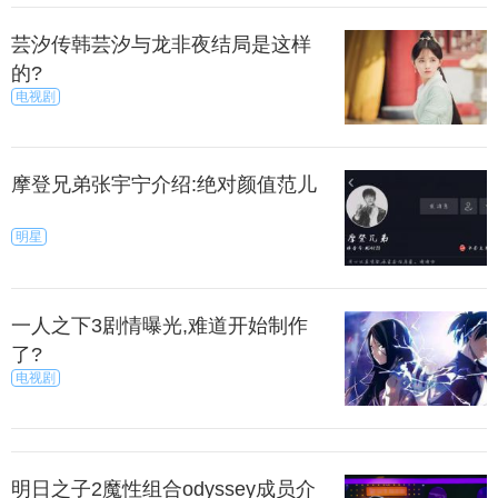
夏难免会产生一些争端。
芸汐传韩芸汐与龙非夜结局是这样
的?
是傅小司对立夏的爱是一直都存在的。立夏也一直
电视剧
都非常喜欢傅小司。只是这两人之间的误会与矛盾让
他们注定会分开。毕竟再坚固的感情也经不起误会的
考验！
摩登兄弟张宇宁介绍:绝对颜值范儿
上一篇
下一页
明星
来源：秀目
秀目网 /
娱乐 /
电视剧
一人之下3剧情曝光,难道开始制作
了?
电视剧
明日之子2魔性组合odyssey成员介