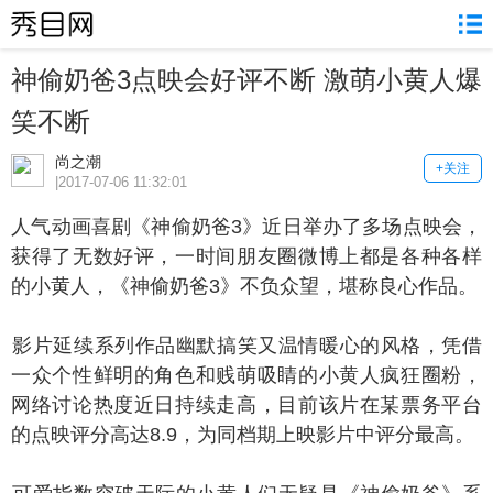
神偷奶爸3点映会好评不断 激萌小黄人爆
笑不断
尚之潮
+关注
|2017-07-06 11:32:01
气动画喜剧《神偷奶爸3》近日举办了多场点映会，
获得了无数好评，一时间朋友圈微博上都是各种各样
的小黄人，《神偷奶爸3》不负众望，堪称良心作品。
片延续系列作品幽默搞笑又温情暖心的风格，凭借
一众个性鲜明的角色和贱萌吸睛的小黄人疯狂圈粉，
网络讨论热度近日持续走高，目前该片在某票务平台
的点映评分高达8.9，为同档期上映影片中评分最高。