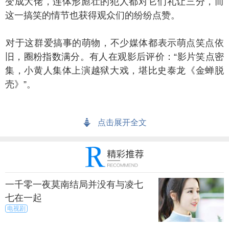
变成大佬，连体形彪壮的犯人都对它们礼让三分，而
这一搞笑的情节也获得观众们的纷纷点赞。
于这群爱搞事的萌物，不少媒体都表示萌点笑点依
旧，圈粉指数满分。有人在观影后评价：“影片笑点密
集，小黄人集体上演越狱大戏，堪比史泰龙《金蝉脱
壳》”。
有人彻底被小黄人们圈粉，看完之后激动表示：“我
点击展开全文
只有一个想法，我想要养小黄人，快告诉我哪里可以
抓到，怎么会有那么萌的小宠物！”还有人赞叹：“小黄
人系列是网络时代‘蠢萌’的最大代表，每部看都乐不可
支，这部也一样的搞笑可看。”
一千零一夜莫南结局并没有与凌七
通观众对蠢萌小黄人的热情更为火爆，网友徐徐徐
七在一起
观影后感叹小黄人总是能让人爆笑不止，“ 特别是小黄
电视剧
人在选秀舞台和监狱做大佬，还有集体越狱的剧情，