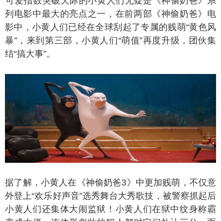
爱指数突破天际的小黄人们无疑是《神偷奶爸》系
列电影中最大的亮点之一，在前两部《神偷奶爸》电
影中，小黄人们已经在全球刮起了专属的贱萌“黄色风
暴”，来到第三部，小黄人们“萌值”再度升级，团伙集
结“搞大事”。
了解，小黄人在《神偷奶爸3》中更加贱萌，不仅意
外登上“欢乐好声音”选秀舞台大秀歌技，被警察抓起后
小黄人们还集体大闹监狱！小黄人们在狱中纹身称霸