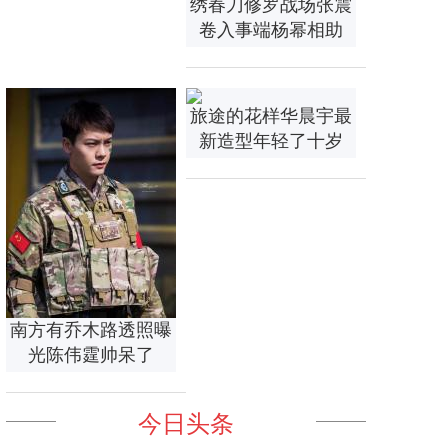
绣春刀修罗战场张震
卷入事端杨幂相助
旅途的花样华晨宇最
新造型年轻了十岁
南方有乔木路透照曝
光陈伟霆帅呆了
今日头条