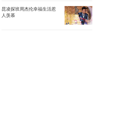
昆凌探班周杰伦幸福生活惹
人羡慕