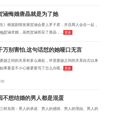
贺涵悔婚唐晶就是为了她
生》根据剧情发展贺涵会爱上罗子君，并且两人会在一起，
向贺涵求婚，虽然贺涵答应了唐晶，...
更多
:55
千万别害怕,这句话怼的她哑口无言
婆媳之间的关系有多么难处，毕竟婆媳之间的关系自古以来
如果要是不小心被婆婆骂了怎么办呢...
更多
:02
因不想结婚的男人都是混蛋
三样东西：男人的承诺、男人的感情、男人的理由。男人的