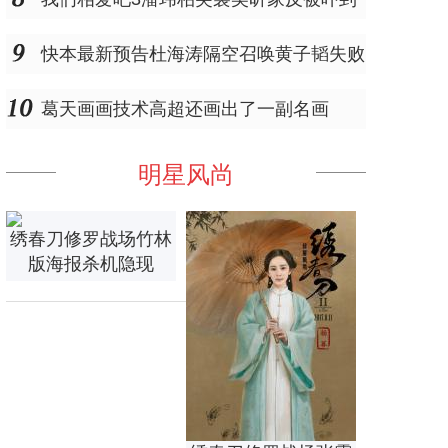
快本最新预告杜海涛隔空召唤黄子韬失败
葛天画画技术高超还画出了一副名画
明星风尚
绣春刀修罗战场竹林
版海报杀机隐现