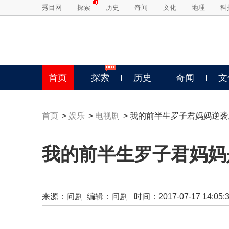
秀目网
探索
历史
奇闻
文化
地理
科
首页
探索
历史
奇闻
文
首页
>
娱乐
>
电视剧
> 我的前半生罗子君妈妈逆
我的前半生罗子君妈妈
来源：
问剧
编辑：问剧 时间：2017-07-17 14:05:3