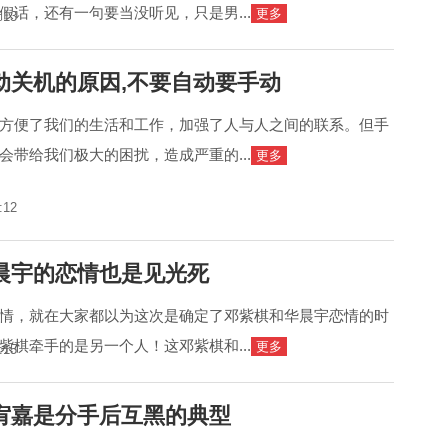
假话，还有一句要当没听见，只是男...
更多
:13
动关机的原因,不要自动要手动
方便了我们的生活和工作，加强了人与人之间的联系。但手
会带给我们极大的困扰，造成严重的...
更多
:12
晨宇的恋情也是见光死
情，就在大家都以为这次是确定了邓紫棋和华晨宇恋情的时
紫棋牵手的是另一个人！这邓紫棋和...
更多
:15
宥嘉是分手后互黑的典型