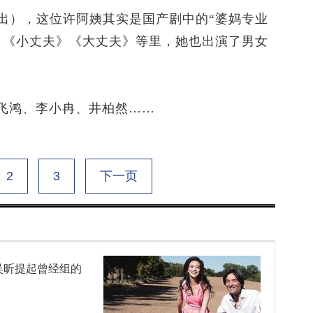
），这位许阿姨其实是国产剧中的“婆妈专业
》《小丈夫》《大丈夫》等里，她也出演了男女
飞鸿、李小冉、井柏然……
2
3
下一页
吴昕提起曾经组的