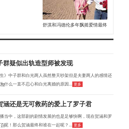
舒淇和冯德伦多年飘摇爱情最终
子群疑似出轨造型师被发现
生》中子群和白光两人虽然整天吵架但是夫妻两人的感情还
为什么一直不忍心和白光离婚的原因...
更多
:02
贺涵还是无可救药的爱上了罗子君
播当中，这部剧的剧情发展的也是足够快啊，现在贺涵和罗
了呢！那么贺涵最终和谁在一起呢？...
更多
:16