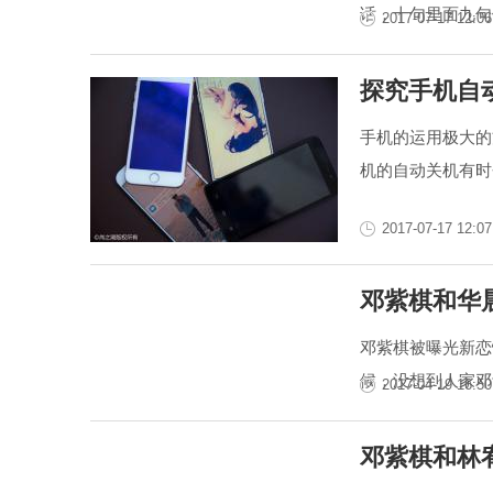
话，十句里面九句
2017-07-17 12:06
探究手机自
手机的运用极大的
机的自动关机有时
2017-07-17 12:07
邓紫棋和华
邓紫棋被曝光新恋
候，没想到人家邓
2017-04-19 16:50
邓紫棋和林