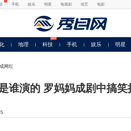
技
手机
娱乐
明星
电视剧
综艺
电影
化
地理
科技
手机
娱乐
明星
袭成网红
是谁演的 罗妈妈成剧中搞笑
5