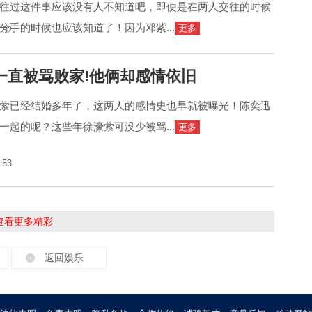
往过这件事应该没有人不知道吧，即便是在两人交往的时候
分手的时候也应该知道了！因为邓紫...
更多
:32
一直被骂败家!他俩却感情依旧
萦已经结婚多年了，这两人的感情史也早就被曝光！陈奕迅
一起的呢？这些年徐濠萦可没少被骂...
更多
:53
击查看更多精彩
返回娱乐