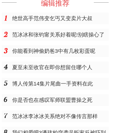
编辑推荐
绝世高手范伟变乞丐又变卖片大叔
范冰冰和张钧甯关系好着呢!别瞎操心了
你能看到神偷奶爸3中有几枚彩蛋呢
夏至未至收官在即你想留住哪个人
博人传第14集片尾曲一手资料在此
你是否也在感叹军师联盟曹操之死
范冰冰李冰冰关系绝对不像传言那样
我们相爱吧3潘玮柏突袭吴昕家反被吓到