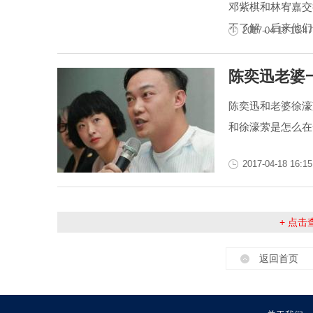
邓紫棋和林宥嘉交
不了解，后来他们
2017-04-19 16:47
陈奕迅老婆
陈奕迅和老婆徐濠
和徐濠萦是怎么在
2017-04-18 16:15
+ 点
返回首页