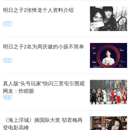
明日之子2张怿龙个人资料介绍
综艺
明日之子2名为周庆健的小孩不简单
综艺
真人版“头号玩家”快闪三里屯引围观
网友：炸瞎眼
电影
《海上浮城》摘国际大奖 邬君梅再
登电影高峰