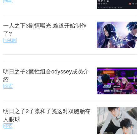
明星
一人之下3剧情曝光,难道开始制作
了?
电视剧
明日之子2魔性组合odyssey成员介
绍
综艺
明日之子2子凛和子笺这对双胞胎夺
人眼球
综艺