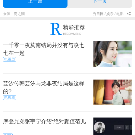
上一篇
下一页
来源：尚之潮
秀目网 /
娱乐 /
电影
一千零一夜莫南结局并没有与凌七
七在一起
电视剧
芸汐传韩芸汐与龙非夜结局是这样
的?
电视剧
摩登兄弟张宇宁介绍:绝对颜值范儿