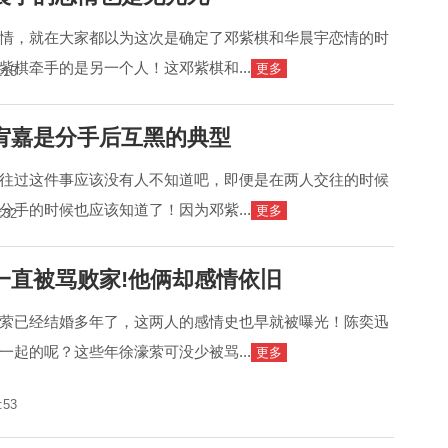
情，就在大家都以为这次是确定了邓紫棋和华晨宇恋情的时
紫棋牵手的是另一个人！这邓紫棋和...
更多
:15
宥嘉是分手后互黑的典型
往过这件事应该没有人不知道吧，即便是在两人交往的时候
分手的时候也应该知道了！因为邓紫...
更多
:32
一直被骂败家!他俩却感情依旧
萦已经结婚多年了，这两人的感情史也早就被曝光！陈奕迅
一起的呢？这些年徐濠萦可没少被骂...
更多
:53