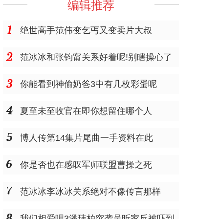
编辑推荐
绝世高手范伟变乞丐又变卖片大叔
范冰冰和张钧甯关系好着呢!别瞎操心了
你能看到神偷奶爸3中有几枚彩蛋呢
夏至未至收官在即你想留住哪个人
博人传第14集片尾曲一手资料在此
你是否也在感叹军师联盟曹操之死
范冰冰李冰冰关系绝对不像传言那样
我们相爱吧3潘玮柏突袭吴昕家反被吓到