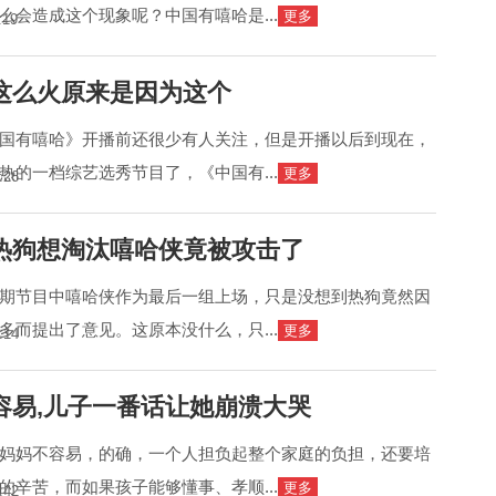
么会造成这个现象呢？中国有嘻哈是...
更多
:19
这么火原来是因为这个
国有嘻哈》开播前还很少有人关注，但是开播以后到现在，
热的一档综艺选秀节目了，《中国有...
更多
:26
热狗想淘汰嘻哈侠竟被攻击了
期节目中嘻哈侠作为最后一组上场，只是没想到热狗竟然因
多而提出了意见。这原本没什么，只...
更多
:14
容易,儿子一番话让她崩溃大哭
妈妈不容易，的确，一个人担负起整个家庭的负担，还要培
的辛苦，而如果孩子能够懂事、孝顺...
更多
:42