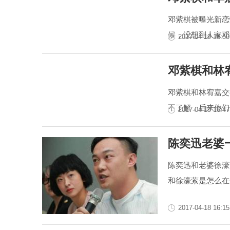
邓紫棋被曝光新恋
候，没想到人家邓
2017-04-19 16:50
邓紫棋和林
邓紫棋和林宥嘉交
不了解，后来他们
2017-04-19 16:47
陈奕迅老婆
陈奕迅和老婆徐濠
和徐濠萦是怎么在
2017-04-18 16:15