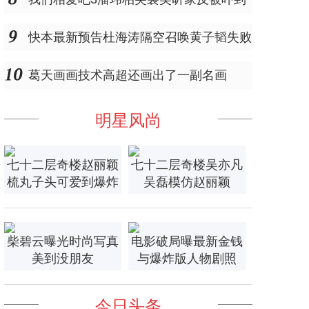
快本最新预告杜海涛隔空召唤黄子韬失败
葛天画画技术高超还画出了一副名画
明星风尚
七十二层奇楼赵丽颖
七十二层奇楼吴亦凡
梳丸子头可爱到爆炸
吴磊模仿赵丽颖
柴碧云曝光时尚写真
电影破局曝最新金钱
美到没朋友
与爆炸版人物剧照
今日头条