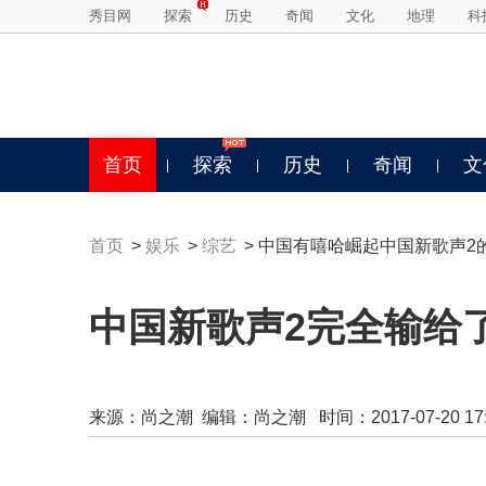
秀目网
探索
历史
奇闻
文化
地理
科
首页
探索
历史
奇闻
文
首页
>
娱乐
>
综艺
> 中国有嘻哈崛起中国新歌声2
中国新歌声2完全输给
来源：
尚之潮
编辑：尚之潮 时间：2017-07-20 17:4