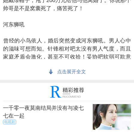
她戴绿帽子，甩了200万元给他与他离婚了。你说那个
帅哥是不是窝囊死了，痛苦死了！
河东狮吼
经的小鸟依人，婚后突然变成河东狮吼。男人心中
的滋味可想而知。针锋相对吧太没有男人气度，而且
家庭矛盾会激化，甚至不可收拾！妥协吧软弱可欺意
味着得寸进尺，长久下来，必成妻管炎、粑耳朵。虽
点击展开全文
然说是小事一桩，但每天如此，会让男人为此发疯。
一个男人，在他老婆吼了他七年之后。离婚了。他
说，时在忍受不了天天当奴隶被训斥的滋味。
一千零一夜莫南结局并没有与凌七
多疑吃醋
七在一起
电视剧
种事情也很令男人窝火。捕风捉影，日夜审讯，这