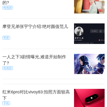
的?
电视剧
摩登兄弟张宇宁介绍:绝对颜值范儿
明星
一人之下3剧情曝光,难道开始制作
了?
电视剧
红米6pro对比vivoy83:拍照方面较高
下
手机