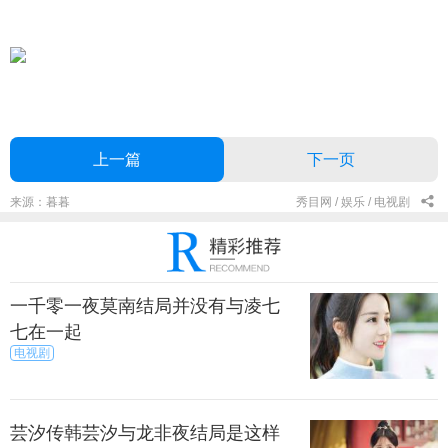
上一篇
下一页
来源：暮暮
秀目网 /
娱乐 /
电视剧
一千零一夜莫南结局并没有与凌七
七在一起
电视剧
芸汐传韩芸汐与龙非夜结局是这样