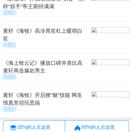
样“鼓手”帝王期待满满
电视剧
黄轩《海牧》高冷黑笙杠上暖萌白
笙
电视剧
《海上牧云记》播放口碑并肩比高
黄轩再造爆款男主
电视剧
黄轩《海牧》开启撩“魅”技能 网友
情真意切玩恶搞
电视剧
35%的人点这里
65%的人点这里