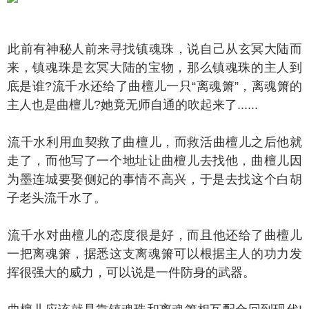
前有神秘人前来寻找镇魂珠，说自己从玄冥大陆而
来，镇魂珠是玄冥大陆的宝物，那么镇魂珠的主人到
底是谁?流千水还给了曲檀儿一只“离魂箫”，离魂箫的
主人也是曲檀儿?她竟无师自通的吹起来了......
千水利用血契救了曲檀儿，而救活曲檀儿之后他就
走了，而他写了一个地址让曲檀儿去找他，曲檀儿因
为墨连城要娶侧妃的事情不高兴，于是去找这个白胡
子老头流千水了。
千水对曲檀儿的态度很是好，而且他还给了曲檀儿
一把离魂箫，据悉这支离魂箫可以根据主人的功力发
挥很强大的威力，可以说是一件防身的武器。