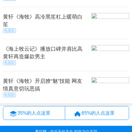
黄轩《海牧》高冷黑笙杠上暖萌白
笙
电视剧
《海上牧云记》播放口碑并肩比高
黄轩再造爆款男主
电视剧
黄轩《海牧》开启撩“魅”技能 网友
情真意切玩恶搞
电视剧
35%的人点这里
65%的人点这里
秀目网 - 娱乐无处不在 时尚与众不同