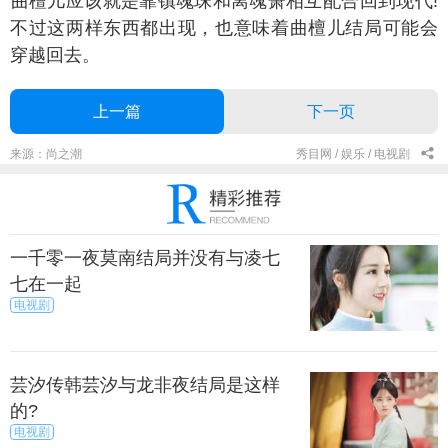
檀儿应该就是靠镇魂珠和离魂箫相互配合回到现代!
不过这两样东西都出现，也意味着曲檀儿结局可能会
穿越回去。
上一篇
下一页
来源：尚之潮
秀目网 /
娱乐 /
电视剧
一千零一夜莫南结局并没有与凌七
七在一起
电视剧
芸汐传韩芸汐与龙非夜结局是这样
的?
电视剧