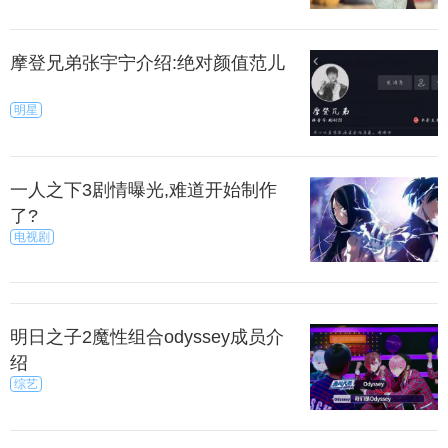
摩登兄弟张宇宁介绍:绝对颜值范儿
明星
一人之下3剧情曝光,难道开始制作
了?
电视剧
明日之子2魔性组合odyssey成员介
绍
综艺