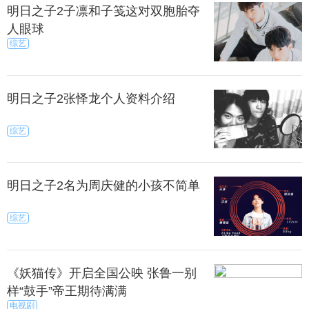
明日之子2子凛和子笺这对双胞胎夺
人眼球
综艺
明日之子2张怿龙个人资料介绍
综艺
明日之子2名为周庆健的小孩不简单
综艺
《妖猫传》开启全国公映 张鲁一别
样“鼓手”帝王期待满满
电视剧