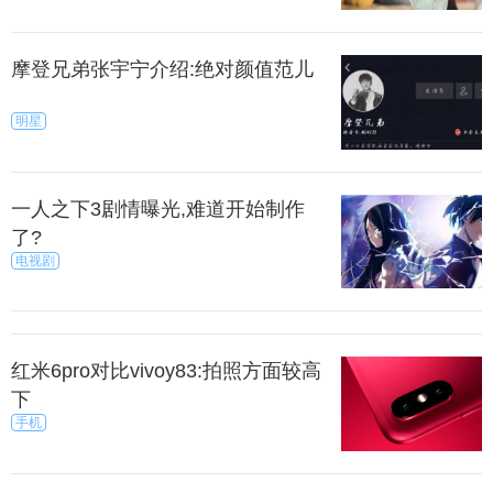
摩登兄弟张宇宁介绍:绝对颜值范儿
明星
一人之下3剧情曝光,难道开始制作
了?
电视剧
红米6pro对比vivoy83:拍照方面较高
下
手机