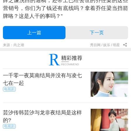
薛之谦洗白的通稿，还带上已经去世的乔任梁的这些
营销号，你们为了钱还有底线吗？拿着乔任梁当挡箭
牌咯？这是人干的事吗？”
上一篇
下一页
来源：尚之潮
秀目网 /
娱乐 /
明星
一千零一夜莫南结局并没有与凌七
七在一起
电视剧
芸汐传韩芸汐与龙非夜结局是这样
的?
电视剧