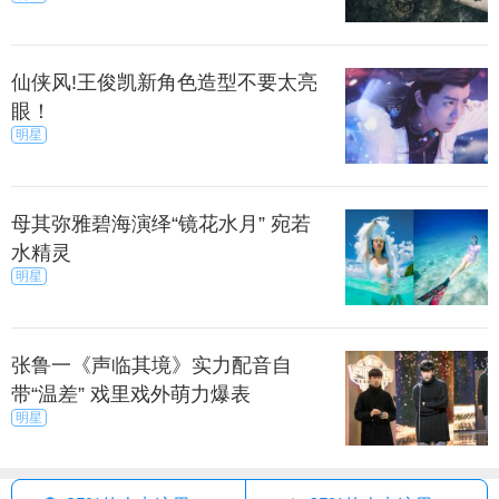
仙侠风!王俊凯新角色造型不要太亮
眼！
明星
母其弥雅碧海演绎“镜花水月” 宛若
水精灵
明星
张鲁一《声临其境》实力配音自
带“温差” 戏里戏外萌力爆表
明星