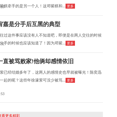
紫棋牵手的是另一个人！这邓紫棋和...
更多
:15
宥嘉是分手后互黑的典型
往过这件事应该没有人不知道吧，即便是在两人交往的时候
分手的时候也应该知道了！因为邓紫...
更多
:32
一直被骂败家!他俩却感情依旧
萦已经结婚多年了，这两人的感情史也早就被曝光！陈奕迅
一起的呢？这些年徐濠萦可没少被骂...
更多
:53
击查看更多精彩