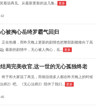
笑着说再见。从最新更新的这几集...
更多
:42
无心被掏心岳绮罗霸气回归
》正在热播，而昨天晚上更新的剧情也把整部剧都推向了高
2》最新的剧情中，无心被人掏心，岳...
更多
:52
大结局完美收官,这一世的无心孤独终老
》终于和大家说了再见，而相信很多人都在昨天晚上的时候
师2》吧。《无心法师2》陪伴了我们...
更多
:46