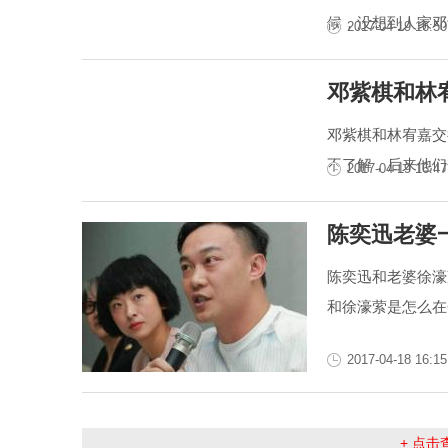
候，没想到人家邓
2017-04-19 16:50
邓紫棋和林
邓紫棋和林宥嘉交
不了解，后来他们
2017-04-19 16:47
陈奕迅老婆
陈奕迅和老婆徐濠
和徐濠萦是怎么在
2017-04-18 16:15
+ 点