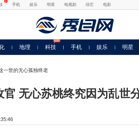
技
手机
娱乐
明星
电视剧
综艺
电影
化
地理
科技
手机
娱乐
明星
,这一世的无心孤独终老
收官 无心苏桃终究因为乱世
5:46