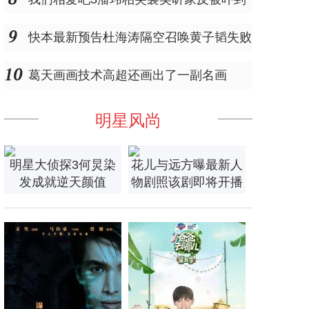
快本最新预告杜海涛隔空召唤黄子韬失败
葛天画画技术高超还画出了一副名画
明星风尚
明星大侦探3何炅染
花儿与远方曝最新人
发成就逆天颜值
物剧照该剧即将开播