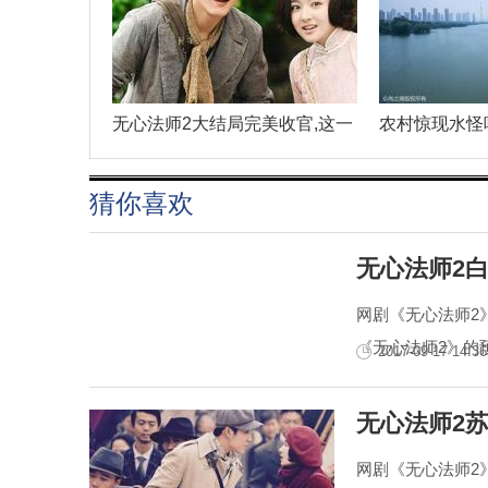
无心法师2大结局完美收官,这一
农村惊现水怪
猜你喜欢
无心法师2
网剧《无心法师2
《无心法师2》的
2017-09-17 14:36
无心法师2
网剧《无心法师2