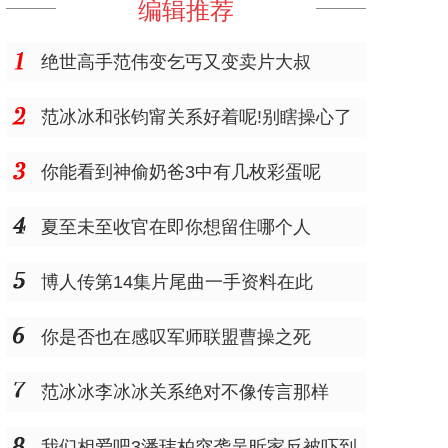
编辑推荐
绝世高手范伟变乞丐又变卖片大叔
范冰冰和张钧甯关系好着呢!别瞎操心了
你能看到神偷奶爸3中有几枚彩蛋呢
夏至未至收官在即你想留住哪个人
博人传第14集片尾曲一手资料在此
你是否也在感叹军师联盟曹操之死
范冰冰李冰冰关系绝对不像传言那样
我们相爱吧3潘玮柏突袭吴昕家反被吓到