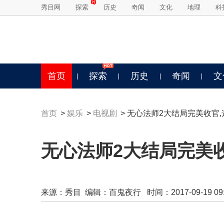
秀目网
探索
历史
奇闻
文化
地理
科
首页
探索
历史
奇闻
文
首页
>
娱乐
>
电视剧
> 无心法师2大结局完美收官
无心法师2大结局完美
来源：
秀目
编辑：百鬼夜行 时间：2017-09-19 09:3