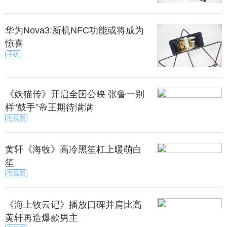
华为Nova3:新机NFC功能或将成为
惊喜
手机
《妖猫传》开启全国公映 张鲁一别
样“鼓手”帝王期待满满
电视剧
黄轩《海牧》高冷黑笙杠上暖萌白
笙
电视剧
《海上牧云记》播放口碑并肩比高
黄轩再造爆款男主