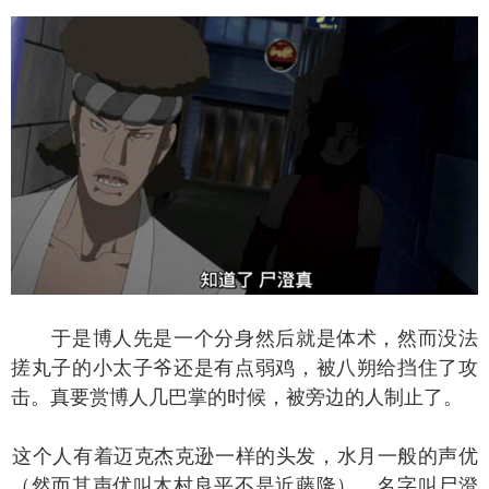
于是博人先是一个分身然后就是体术，然而没法
搓丸子的小太子爷还是有点弱鸡，被八朔给挡住了攻
击。真要赏博人几巴掌的时候，被旁边的人制止了。
个人有着迈克杰克逊一样的头发，水月一般的声优
（然而其声优叫木村良平不是近藤隆）。名字叫尸澄