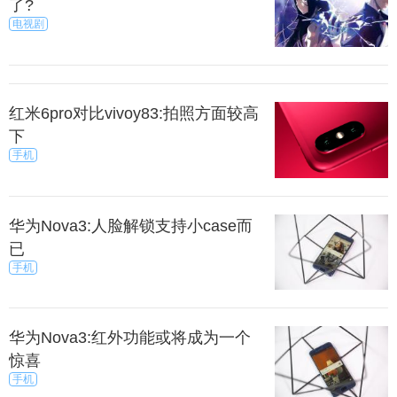
了?
电视剧
红米6pro对比vivoy83:拍照方面较高
下
手机
华为Nova3:人脸解锁支持小case而
已
手机
华为Nova3:红外功能或将成为一个
惊喜
手机