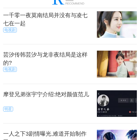
一千零一夜莫南结局并没有与凌七
七在一起
电视剧
芸汐传韩芸汐与龙非夜结局是这样
的?
电视剧
摩登兄弟张宇宁介绍:绝对颜值范儿
明星
一人之下3剧情曝光,难道开始制作