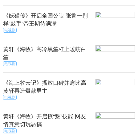
《妖猫传》开启全国公映 张鲁一别
样“鼓手”帝王期待满满
电视剧
黄轩《海牧》高冷黑笙杠上暖萌白
笙
电视剧
《海上牧云记》播放口碑并肩比高
黄轩再造爆款男主
电视剧
黄轩《海牧》开启撩“魅”技能 网友
情真意切玩恶搞
电视剧