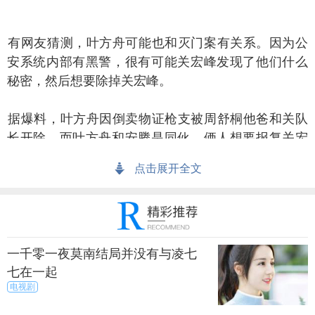
网友猜测，叶方舟可能也和灭门案有关系。因为公
安系统内部有黑警，很有可能关宏峰发现了他们什么
秘密，然后想要除掉关宏峰。
爆料，叶方舟因倒卖物证枪支被周舒桐他爸和关队
长开除。而叶方舟和安腾是同伙，俩人想要报复关宏
峰，所以布了灭门案这个局。
点击展开全文
长永拿出一份档案告诉关宏宇，当初叶方舟被辞退
就是因为关宏峰的签名，关宏宇看了签名之后，不知
道怎么回答，只好说“这么严重的问题，没让检察院给
带走已经够给面子了，解除职务是正确的。”
一千零一夜莫南结局并没有与凌七
七在一起
电视剧
上一篇
下一页