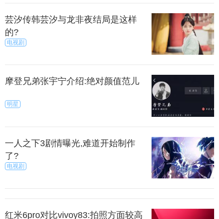
来源：问剧
秀目网 /
娱乐 /
电视剧
芸汐传韩芸汐与龙非夜结局是这样
的?
电视剧
摩登兄弟张宇宁介绍:绝对颜值范儿
明星
一人之下3剧情曝光,难道开始制作
了?
电视剧
红米6pro对比vivoy83:拍照方面较高