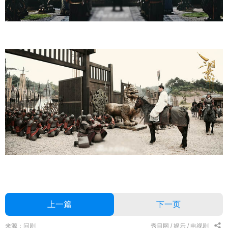
上一篇
下一页
来源：问剧
秀目网 /
娱乐 /
电视剧