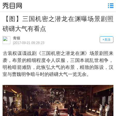
【图】三国机密之潜龙在渊曝场景剧照
磅礴大气有看点
青猫
+关注
|2017-09-21 09:28:23
装权谋谍战剧《三国机密之潜龙在渊》场景剧照来
袭，布景的精细程度令人叹服，三国本就乱世相争，
明枪暗箭难防，此恢弘大气的布景，精致的陈设，汉
室与曹魏明争暗斗时的磅礴大气一览无余。