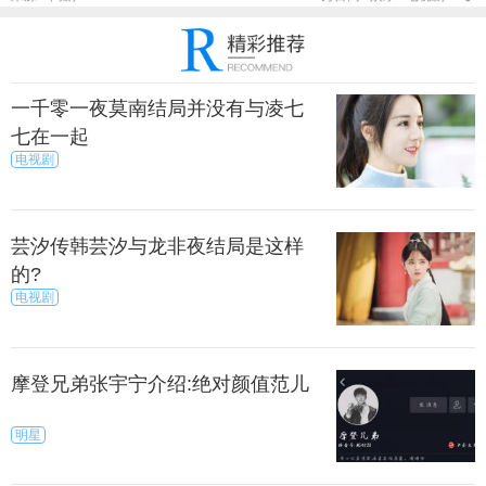
一千零一夜莫南结局并没有与凌七
七在一起
电视剧
芸汐传韩芸汐与龙非夜结局是这样
的?
电视剧
摩登兄弟张宇宁介绍:绝对颜值范儿
明星