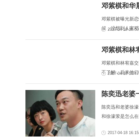
邓紫棋和华
邓紫棋被曝光新恋
候，没想到人家邓
2017-04-19 16:50
邓紫棋和林
邓紫棋和林宥嘉交
不了解，后来他们
2017-04-19 16:47
陈奕迅老婆
陈奕迅和老婆徐濠
和徐濠萦是怎么在
2017-04-18 16:15