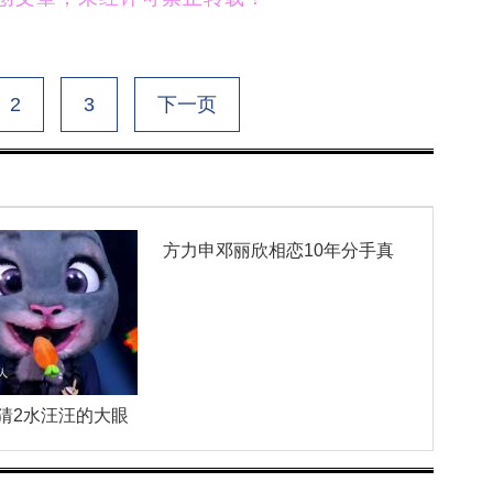
2
3
下一页
方力申邓丽欣相恋10年分手真
的
猜2水汪汪的大眼