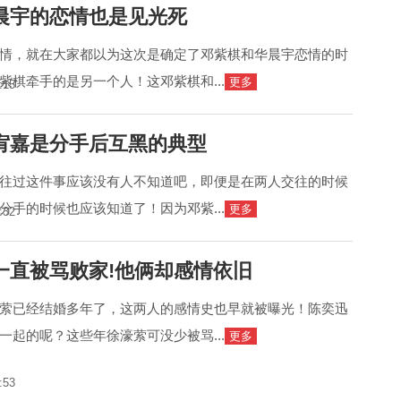
晨宇的恋情也是见光死
情，就在大家都以为这次是确定了邓紫棋和华晨宇恋情的时
紫棋牵手的是另一个人！这邓紫棋和...
更多
:15
宥嘉是分手后互黑的典型
往过这件事应该没有人不知道吧，即便是在两人交往的时候
分手的时候也应该知道了！因为邓紫...
更多
:32
一直被骂败家!他俩却感情依旧
萦已经结婚多年了，这两人的感情史也早就被曝光！陈奕迅
一起的呢？这些年徐濠萦可没少被骂...
更多
:53