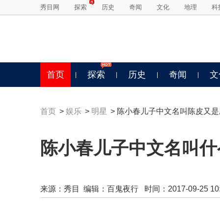
秀目网
探索
历史
奇闻
文化
地理
科
首页
探索
历史
奇闻
文
首页
>
娱乐
>
明星
> 陈小春儿子中文名叫陈皮又
陈小春儿子中文名叫什么
来源：
秀目
编辑：百鬼夜行 时间：2017-09-25 10:2