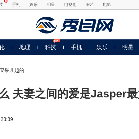
技
手机
娱乐
明星
电视剧
综艺
电影
化
地理
科技
手机
娱乐
明星
是应采儿起的
 夫妻之间的爱是Jasper
3:39