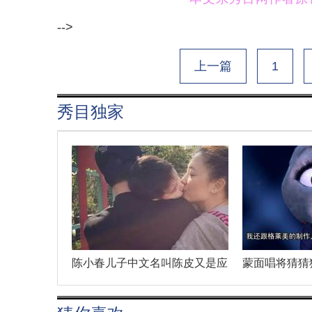
-->
上一篇
1
秀目独家
陈小春儿子中文名叫陈皮又是应
蒙面唱将猜猜