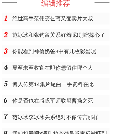
编辑推荐
绝世高手范伟变乞丐又变卖片大叔
范冰冰和张钧甯关系好着呢!别瞎操心了
你能看到神偷奶爸3中有几枚彩蛋呢
夏至未至收官在即你想留住哪个人
博人传第14集片尾曲一手资料在此
你是否也在感叹军师联盟曹操之死
范冰冰李冰冰关系绝对不像传言那样
我们相爱吧3潘玮柏突袭吴昕家反被吓到