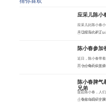
猜你喜欢
应采儿陈小
应采儿比陈小春小
来已经五十岁了。
2017-09-24 11:54
陈小春参加
近日，陈小春带着
而小小春不仅凭借
2017-09-24 11:37
陈小春脾气
兄弟
提起陈小春，人们
小春在古惑仔中脾
2017-09-24 11:24