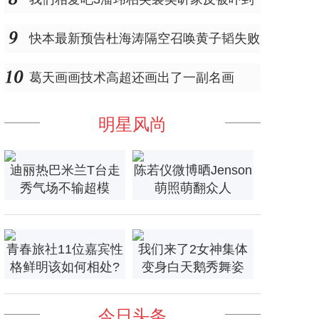
快本最新预告杜海涛隔空召唤黄子韬失败
葛天画画技术高超还画出了一副名画
明星风尚
迪丽热巴米兰T台走
陈若仪微博晒Jenson
秀气场不输超模
萌照萌翻众人
青春旅社11位嘉宾性
我们来了2女神集体
格鲜明该如何相处?
变身白天鹅秀舞姿
今日头条