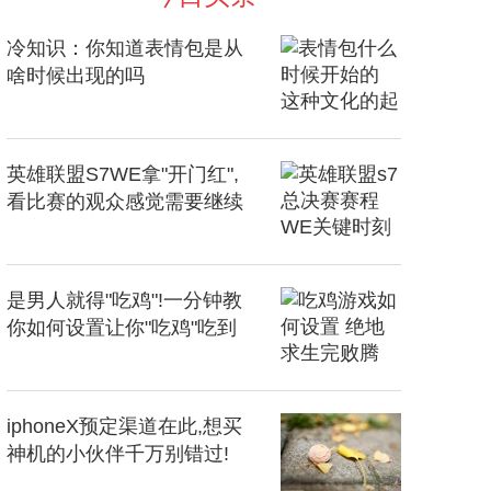
冷知识：你知道表情包是从
啥时候出现的吗
英雄联盟S7WE拿"开门红",
看比赛的观众感觉需要继续
救心丸
是男人就得"吃鸡"!一分钟教
你如何设置让你"吃鸡"吃到
爽
iphoneX预定渠道在此,想买
神机的小伙伴千万别错过!