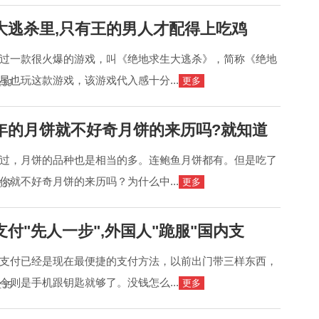
大逃杀里,只有王的男人才配得上吃鸡
过一款很火爆的游戏，叫《绝地求生大逃杀》，简称《绝地
星也玩这款游戏，该游戏代入感十分...
更多
:39
年的月饼就不好奇月饼的来历吗?就知道
过，月饼的品种也是相当的多。连鲍鱼月饼都有。但是吃了
你就不好奇月饼的来历吗？为什么中...
更多
:37
付"先人一步",外国人"跪服"国内支
支付已经是现在最便捷的支付方法，以前出门带三样东西，
今则是手机跟钥匙就够了。没钱怎么...
更多
:35