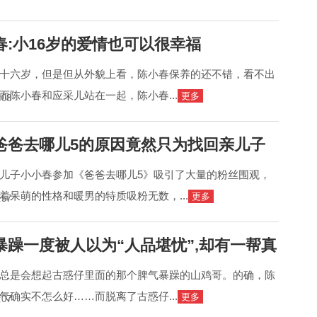
春:小16岁的爱情也可以很幸福
十六岁，但是但从外貌上看，陈小春保养的还不错，看不出
而陈小春和应采儿站在一起，陈小春...
更多
:08
爸爸去哪儿5的原因竟然只为找回亲儿子
儿子小小春参加《爸爸去哪儿5》吸引了大量的粉丝围观，
着呆萌的性格和暖男的特质吸粉无数，...
更多
:57
暴躁一度被人以为“人品堪忧”,却有一帮真
总是会想起古惑仔里面的那个脾气暴躁的山鸡哥。的确，陈
气确实不怎么好……而脱离了古惑仔...
更多
:07