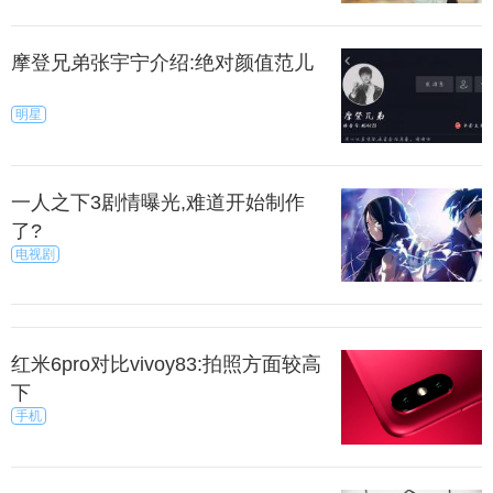
摩登兄弟张宇宁介绍:绝对颜值范儿
明星
一人之下3剧情曝光,难道开始制作
了?
电视剧
红米6pro对比vivoy83:拍照方面较高
下
手机