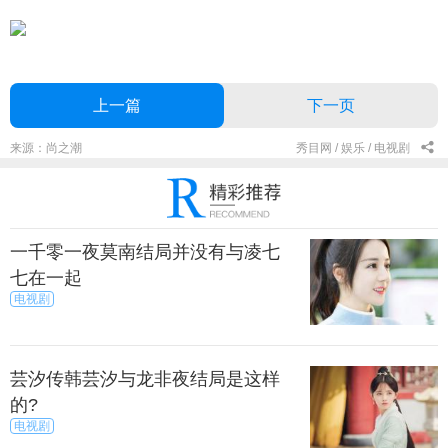
上一篇
下一页
来源：尚之潮
秀目网 /
娱乐 /
电视剧
一千零一夜莫南结局并没有与凌七
七在一起
电视剧
芸汐传韩芸汐与龙非夜结局是这样
的?
电视剧