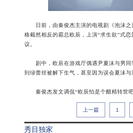
日前，由秦俊杰主演的电视剧《泡沫之夏
格截然相反的霸总欧辰，上演“求生欲”式
议。
剧中，欧辰在游戏厅偶遇尹夏沫与男同学
到绿蕾丝被解下生气，甚至因为误会夏沫与
秦俊杰发文调侃“欧辰怕是个醋精转世吧”
上一篇
1
秀目独家