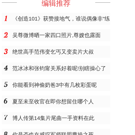
编辑推荐
《创造101》获赞接地气，谁说偶像非“练
习”、“养成”不可？
吴尊微博晒一家四口照片,尊嫂也露面
绝世高手范伟变乞丐又变卖片大叔
范冰冰和张钧甯关系好着呢!别瞎操心了
你能看到神偷奶爸3中有几枚彩蛋呢
夏至未至收官在即你想留住哪个人
博人传第14集片尾曲一手资料在此
你是否也在感叹军师联盟曹操之死