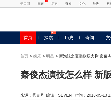
秀目网
探索
历史
奇闻
文化
地理
科
首页
探索
历史
奇闻
文
首页
>
娱乐
>
明星
> 新泡沫之夏靠欧辰力撑,秦俊
秦俊杰演技怎么样 新
来源：
秀目号
编辑：SEVEN 时间：2018-05-13 11: