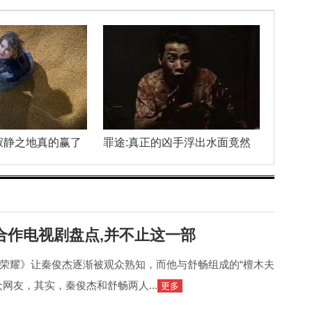
寂静之地真的赢了
罪途:真正的凶手浮出水面竟然
合作电视剧盘点,并不止这一部
荣耀》让秦俊杰逐渐被观众熟知，而他与舒畅组成的“檀木夫
网友，其实，秦俊杰和舒畅两人...
更多