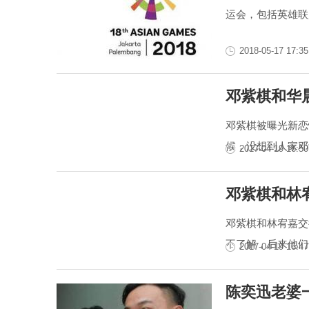
运会，包括英雄联
2018-05-17 17:35
邓紫棋和华
邓紫棋被曝光新恋
候，没想到人家邓
2017-04-19 16:50
邓紫棋和林
邓紫棋和林宥嘉交
不了解，后来他们
2017-04-19 16:47
陈奕迅老婆