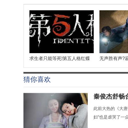
求生者只能等死!第五人格红蝶
无声胜有声?
猜你喜欢
秦俊杰舒畅
此前大热的《大唐
妇”也是虐哭了一众