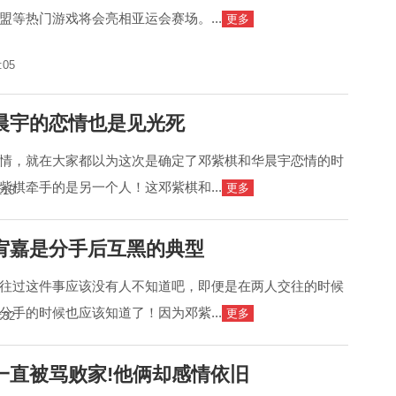
盟等热门游戏将会亮相亚运会赛场。...
更多
:05
晨宇的恋情也是见光死
情，就在大家都以为这次是确定了邓紫棋和华晨宇恋情的时
紫棋牵手的是另一个人！这邓紫棋和...
更多
:15
宥嘉是分手后互黑的典型
往过这件事应该没有人不知道吧，即便是在两人交往的时候
分手的时候也应该知道了！因为邓紫...
更多
:32
一直被骂败家!他俩却感情依旧