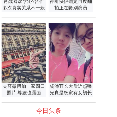
肖战喜欢李沁?合作
神雕侠侣确定再度翻
多次真实关系不一般
拍正在甄别演员
吴尊微博晒一家四口
杨沛宜长大后近照曝
照片,尊嫂也露面
光真是杨家有女初长
成
今日头条