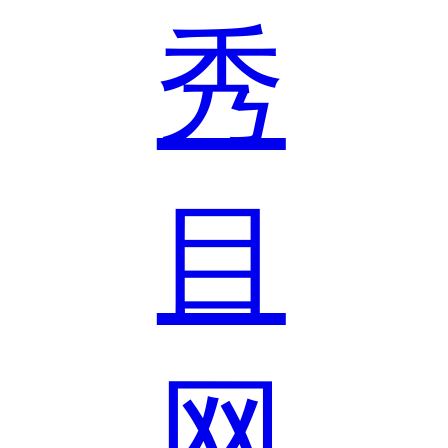
秀
目
网