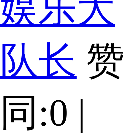
娱乐大
队长
赞
同:0 |