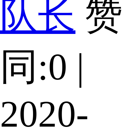
队长
赞
同:0 |
2020-