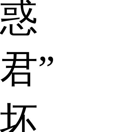
惑
君”吓
坏