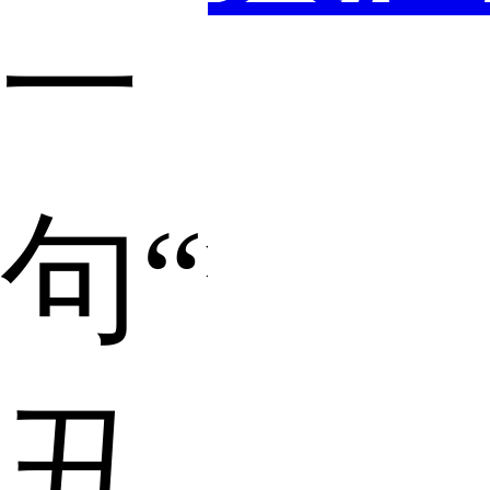
一
句“貌
丑