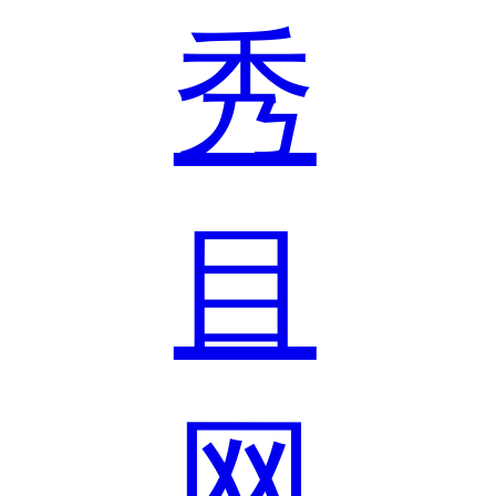
秀
目
网