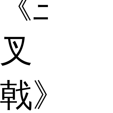
《三
叉
戟》