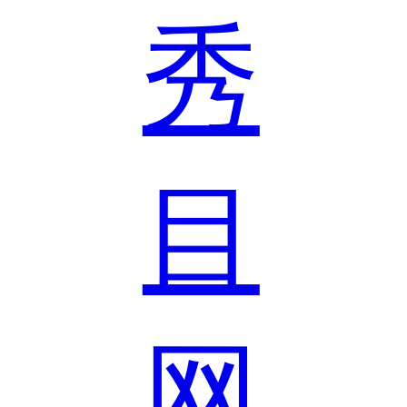
秀
目
网