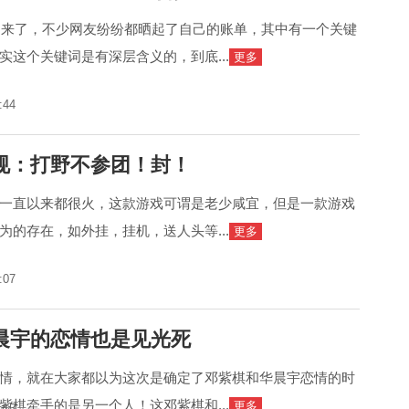
单出来了，不少网友纷纷都晒起了自己的账单，其中有一个关键
实这个关键词是有深层含义的，到底...
更多
:44
规：打野不参团！封！
一直以来都很火，这款游戏可谓是老少咸宜，但是一款游戏
为的存在，如外挂，挂机，送人头等...
更多
:07
晨宇的恋情也是见光死
情，就在大家都以为这次是确定了邓紫棋和华晨宇恋情的时
紫棋牵手的是另一个人！这邓紫棋和...
更多
:15