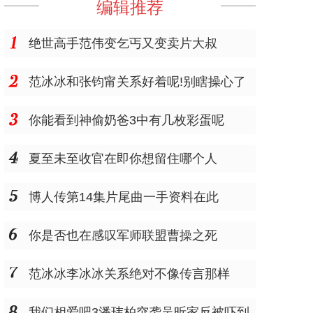
编辑推荐
绝世高手范伟变乞丐又变卖片大叔
范冰冰和张钧甯关系好着呢!别瞎操心了
你能看到神偷奶爸3中有几枚彩蛋呢
夏至未至收官在即你想留住哪个人
博人传第14集片尾曲一手资料在此
你是否也在感叹军师联盟曹操之死
范冰冰李冰冰关系绝对不像传言那样
我们相爱吧3潘玮柏突袭吴昕家反被吓到