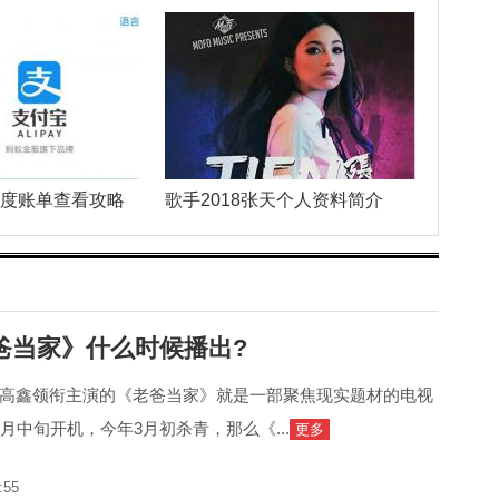
年度账单查看攻略
歌手2018张天个人资料简介
爸当家》什么时候播出?
高鑫领衔主演的《老爸当家》就是一部聚焦现实题材的电视
月中旬开机，今年3月初杀青，那么《...
更多
:55