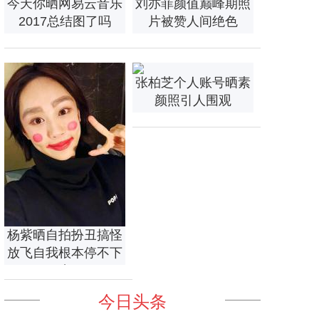
今天你晒网易云音乐
刘亦菲颜值巅峰期照
2017总结图了吗
片被赞人间绝色
张柏芝个人账号晒素
颜照引人围观
杨紫晒自拍扮丑搞怪
放飞自我根本停不下
来
今日头条