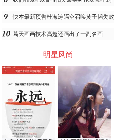
快本最新预告杜海涛隔空召唤黄子韬失败
葛天画画技术高超还画出了一副名画
明星风尚