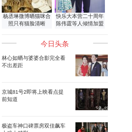
杨丞琳微博晒猫咪合
快乐大本营二十周年
照只有猫脸清晰
陈伟霆等人倾情加盟
今日头条
林心如晒与婆婆合影完全看
不出差距
京城81号2即将上映看点提
前知道
极盗车神口碑票房双佳飙车