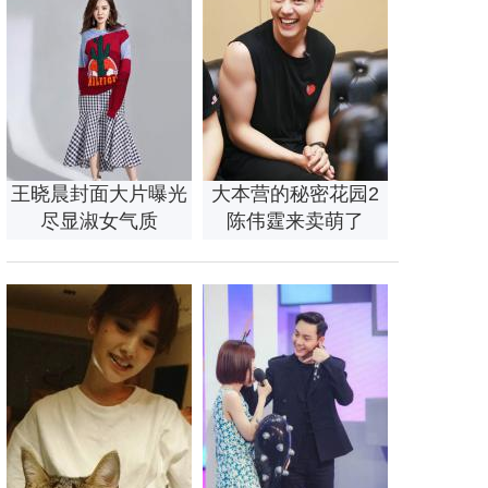
王晓晨封面大片曝光
大本营的秘密花园2
尽显淑女气质
陈伟霆来卖萌了