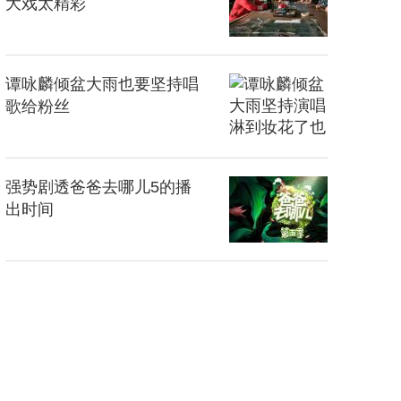
大戏太精彩
谭咏麟倾盆大雨也要坚持唱
歌给粉丝
强势剧透爸爸去哪儿5的播
出时间