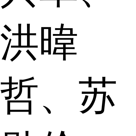
洪暐
哲、苏