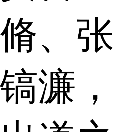
脩、张
镐濂，