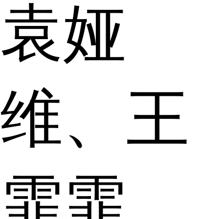
袁娅
维、王
霏霏、