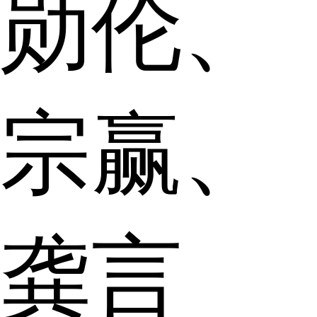
勋伦、
宗赢、
龚言