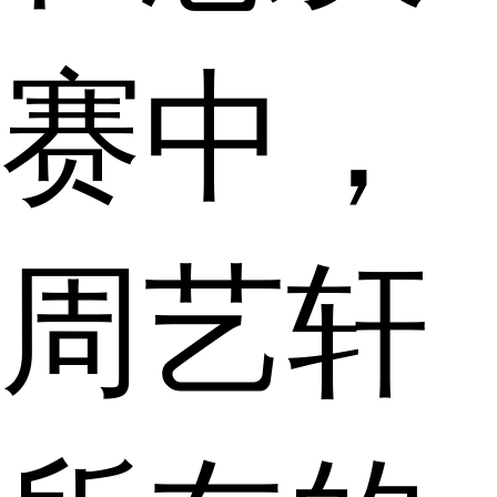
赛中，
周艺轩