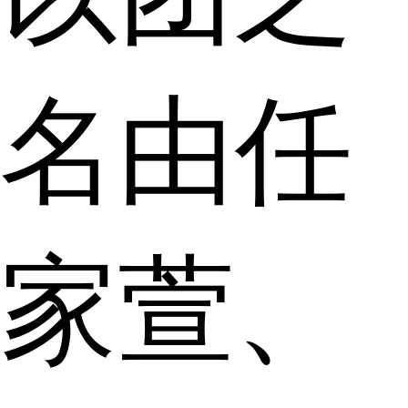
名由任
家萱、