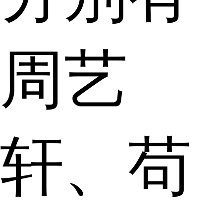
周艺
轩、苟