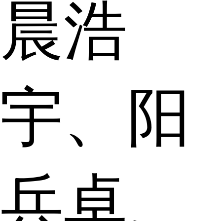
晨浩
宇、阳
兵卓、