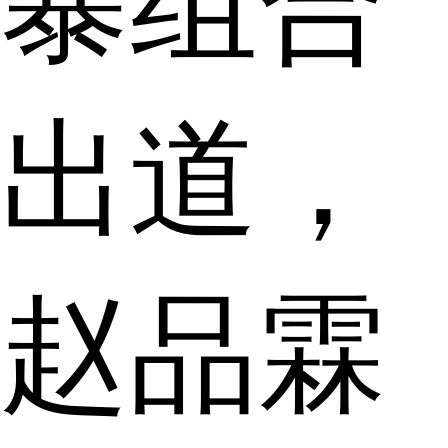
暴组合
出道，
赵品霖