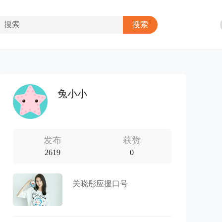
兔小小
发布
获赞
2619
0
关晓彤应援口号