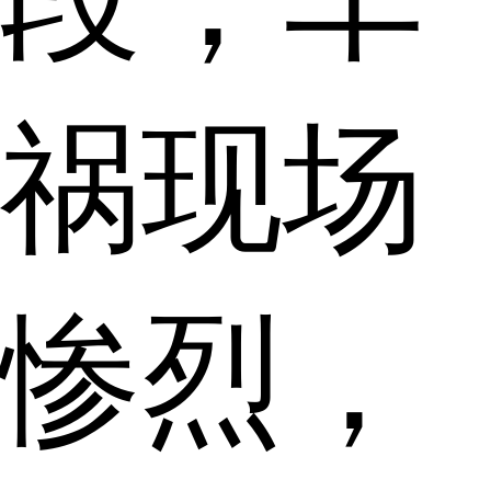
祸现场
惨烈，