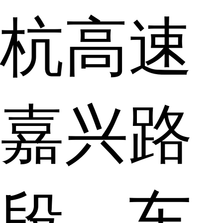
杭高速
嘉兴路
段，车