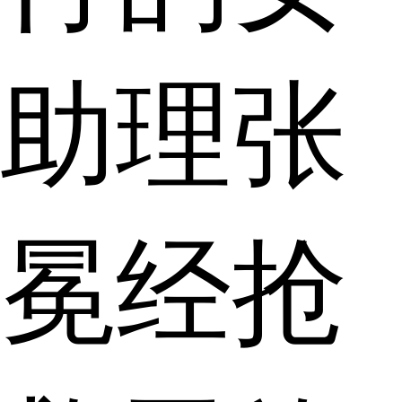
助理张
冕经抢